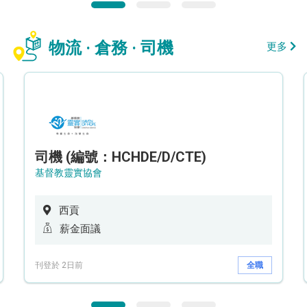
物流 · 倉務 · 司機
更多
司機 (編號：HCHDE/D/CTE)
基督教靈實協會
西貢
薪金面議
刊登於 2日前
全職