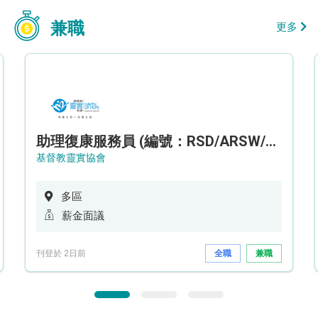
兼職
更多
助理復康服務員 (編號：RSD/ARSW/CTE)
基督教靈實協會
多區
薪金面議
刊登於 2日前
全職
兼職