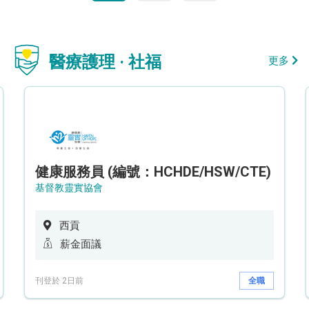
醫療護理 · 社福
更多
健康服務員 (編號：HCHDE/HSW/CTE)
基督教靈實協會
西貢
薪金面議
刊登於 2日前
全職