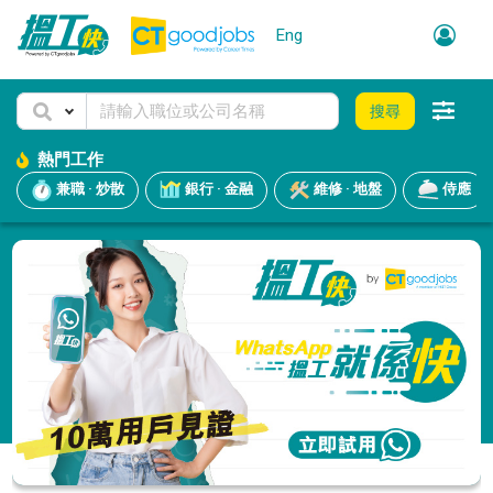
Eng
搜尋
熱門工作
兼職 · 炒散
銀行 · 金融
維修 · 地盤
侍應