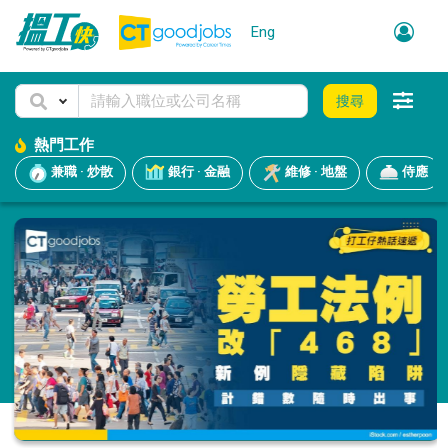
Eng
搜尋
熱門工作
兼職 · 炒散
銀行 · 金融
維修 · 地盤
侍應