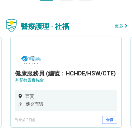
醫療護理 · 社福
更多
健康服務員 (編號：HCHDE/HSW/CTE)
基督教靈實協會
西貢
薪金面議
刊登於 3日前
全職