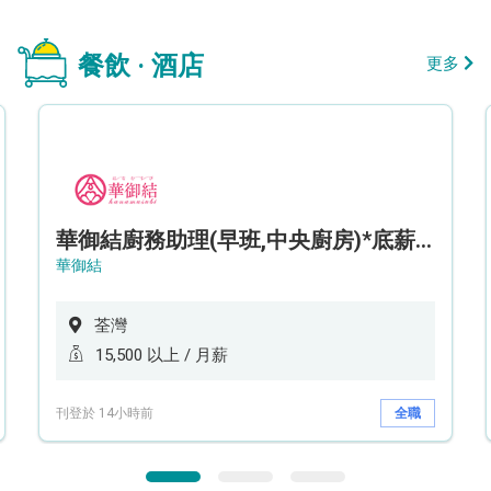
餐飲 · 酒店
更多
華御結廚務助理(早班,中央廚房)*底薪可達$15.5k* (5天工作週)
華御結
荃灣
15,500 以上 / 月薪
刊登於 14小時前
全職