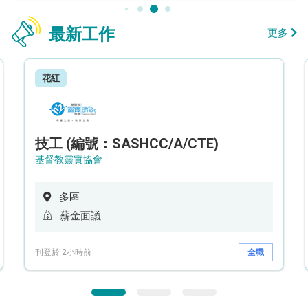
最新工作
更多
花紅
技工 (編號：SASHCC/A/CTE)
基督教靈實協會
多區
薪金面議
刊登於 2小時前
全職