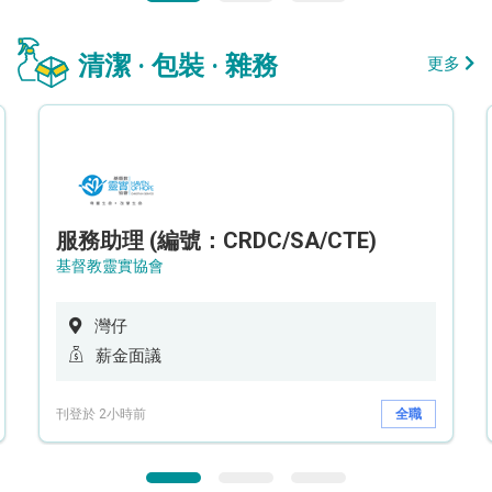
清潔 · 包裝 · 雜務
更多
服務助理 (編號：CRDC/SA/CTE)
基督教靈實協會
灣仔
薪金面議
刊登於 2小時前
全職