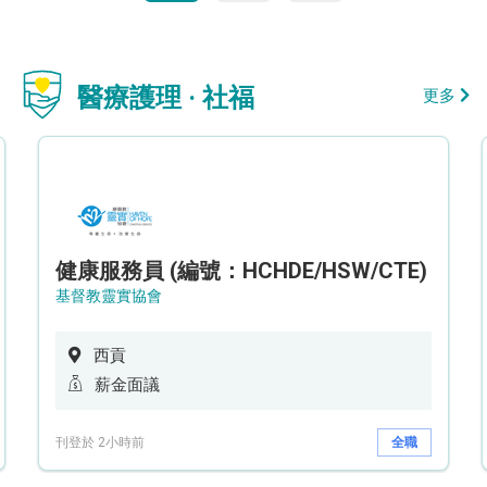
醫療護理 · 社福
更多
健康服務員 (編號：HCHDE/HSW/CTE)
基督教靈實協會
西貢
薪金面議
刊登於 2小時前
全職