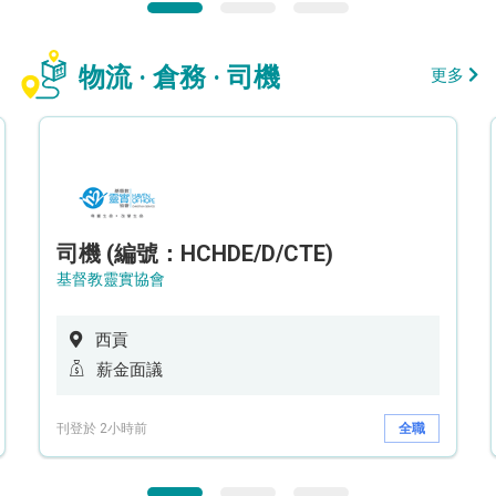
物流 · 倉務 · 司機
更多
司機 (編號：HCHDE/D/CTE)
基督教靈實協會
西貢
薪金面議
刊登於 2小時前
全職