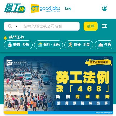
Eng
搜尋
熱門工作
兼職 · 炒散
銀行 · 金融
維修 · 地盤
侍應