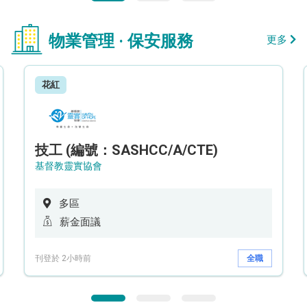
物業管理 · 保安服務
更多
花紅
技工 (編號：SASHCC/A/CTE)
基督教靈實協會
多區
薪金面議
刊登於 2小時前
全職