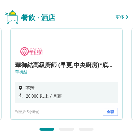
餐飲 · 酒店
更多
華御結高級廚師 (早更,中央廚房)*底薪可達20k* (5天工作週)
華御結
荃灣
20,000 以上 / 月薪
刊登於 5小時前
全職