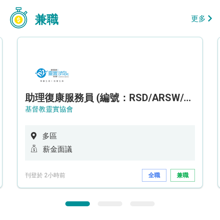
兼職
更多
助理復康服務員 (編號：RSD/ARSW/CTE)
基督教靈實協會
多區
薪金面議
刊登於 2小時前
全職
兼職