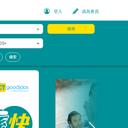
登入
成為會員
搜尋
05+
保安