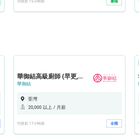
刊登於 15小時前
兼職
華御結高級廚師 (早更,中央廚房)*底薪可達20k* (5天工作週)
華御結
荃灣
20,000 以上 / 月薪
刊登於 17小時前
全職