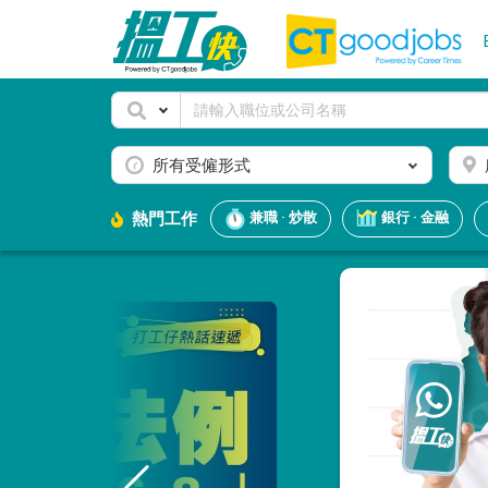
所有受僱形式
熱門工作
兼職 · 炒散
銀行 · 金融