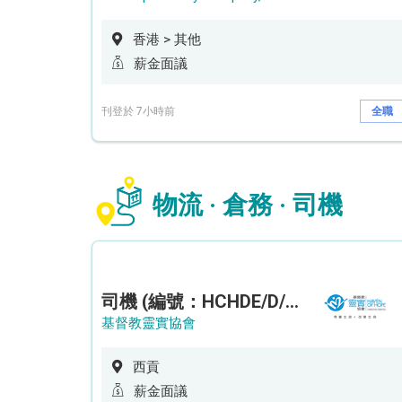
香港 > 其他
薪金面議
刊登於 7小時前
全職
物流 · 倉務 · 司機
司機 (編號：HCHDE/D/CTE)
基督教靈實協會
西貢
薪金面議