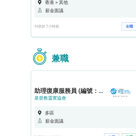
香港 > 其他
薪金面議
刊登於 7小時前
全職
兼職
助理復康服務員 (編號：RSD/ARSW/CTE)
基督教靈實協會
多區
薪金面議