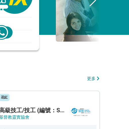
更多
花紅
高級技工/技工 (編號：SSO/FM/A/CTE)
基督教靈實協會