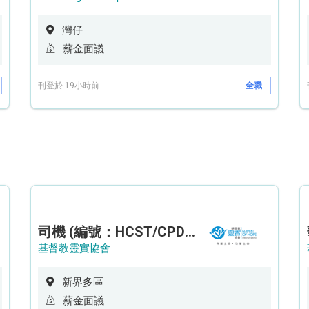
灣仔
薪金面議
刊登於 19小時前
全職
司機 (編號：HCST/CPD/CTE)
基督教靈實協會
新界多區
薪金面議