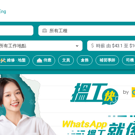
Eng
所有工種
所有工作地點
時薪
由 $
43.1
至 $
1
文員
倉務
補習導師
司機
維修 · 地盤
侍應