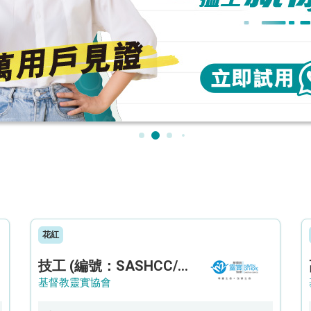
花紅
技工 (編號：SASHCC/A/CTE)
基督教靈實協會