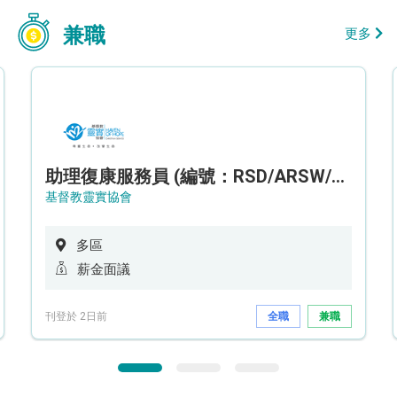
兼職
更多
助理復康服務員 (編號：RSD/ARSW/CTE)
基督教靈實協會
多區
薪金面議
刊登於 2日前
全職
兼職