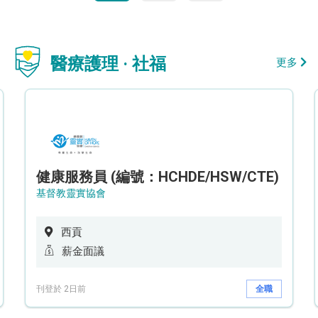
醫療護理 · 社福
更多
健康服務員 (編號：HCHDE/HSW/CTE)
基督教靈實協會
西貢
薪金面議
刊登於 2日前
全職