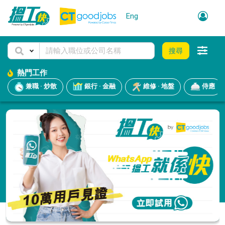
Eng
搜尋
熱門工作
兼職 · 炒散
銀行 · 金融
維修 · 地盤
侍應