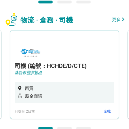
物流 · 倉務 · 司機
更多
司機 (編號：HCHDE/D/CTE)
基督教靈實協會
西貢
薪金面議
刊登於 2日前
全職