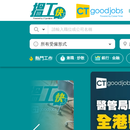
所有受僱形式
熱門工作
兼職 · 炒散
銀行 · 金融