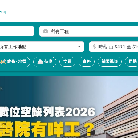
Eng
所有工種
所有工作地點
時薪
由 $
43.1
至 $
1
文員
倉務
補習導師
司機
維修 · 地盤
侍應