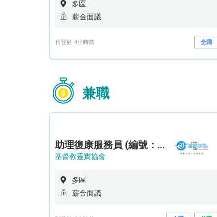
多區
薪金面議
刊登於 4小時前
全職
兼職
助理復康服務員 (編號：RSD/ARSW/CTE)
基督教靈實協會
多區
薪金面議