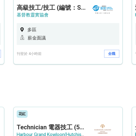
高級技工/技工 (編號：SSO/FM/A/CTE)
基督教靈實協會
多區
薪金面議
刊登於 4小時前
全職
花紅
Technician 電器技工 (5-Day Work Week)
Harbour Grand Kowloon(Hutchison Hotel Hong Kong Limited)