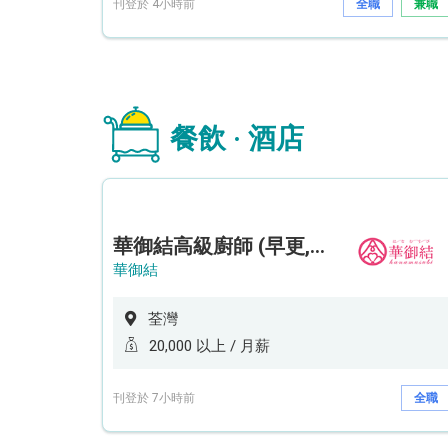
刊登於 4小時前
全職
兼職
餐飲 · 酒店
華御結高級廚師 (早更,中央廚房)*底薪可達20k* (5天工作週)
華御結
荃灣
20,000 以上 / 月薪
刊登於 7小時前
全職