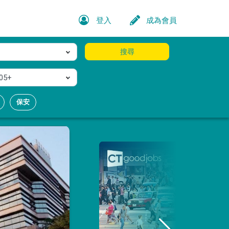
登入
成為會員
搜尋
05+
保安