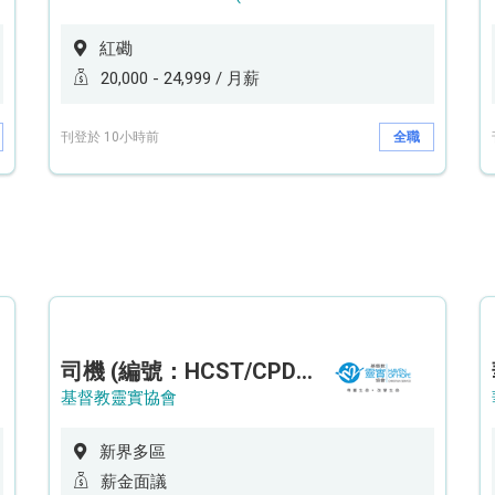
紅磡
20,000 - 24,999 / 月薪
刊登於 10小時前
全職
司機 (編號：HCST/CPD/CTE)
基督教靈實協會
新界多區
薪金面議