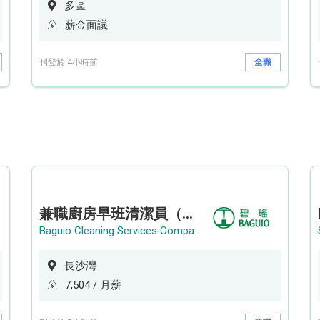
多區
薪金面議
刊登於 4小時前
全職
兼職廚房早班清潔員（長沙灣）
Baguio Cleaning Services Company Limited
長沙灣
7,504 / 月薪