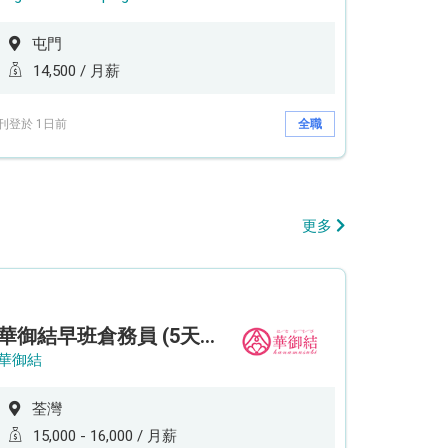
屯門
14,500 / 月薪
刊登於 1日前
全職
更多
華御結早班倉務員 (5天工作週)
華御結
荃灣
15,000 - 16,000 / 月薪