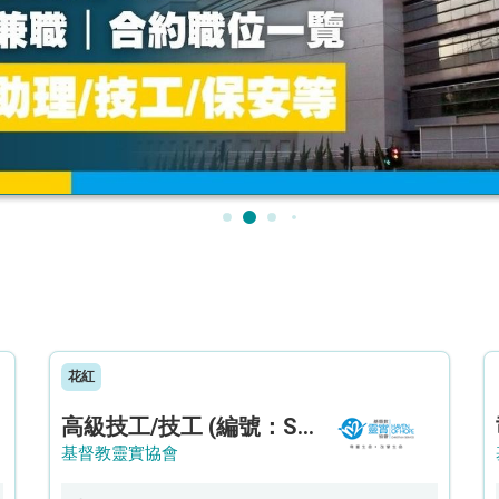
花紅
高級技工/技工 (編號：SSO/FM/A/CTE)
基督教靈實協會