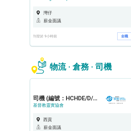
灣仔
薪金面議
刊登於 9小時前
全職
物流 · 倉務 · 司機
司機 (編號：HCHDE/D/CTE)
基督教靈實協會
西貢
薪金面議