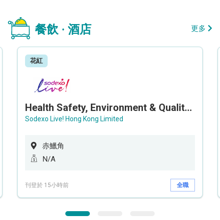
餐飲 · 酒店
更多
花紅
Health Safety, Environment & Quality Assurance Officer (Maternity cover – 5 months contract)
Sodexo Live! Hong Kong Limited
赤鱲角
N/A
刊登於 15小時前
全職