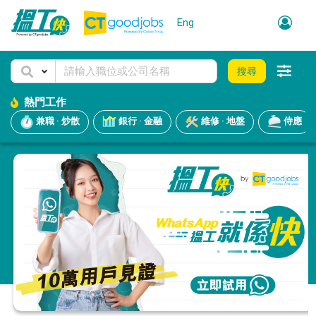
Eng
搜尋
熱門工作
兼職 · 炒散
銀行 · 金融
維修 · 地盤
侍應