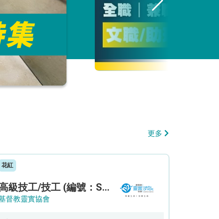
更多
花紅
高級技工/技工 (編號：SSO/FM/A/CTE)
基督教靈實協會