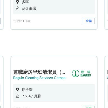
多區
薪金面議
刊登於 1日前
全職
兼職廚房早班清潔員（長沙灣）
Baguio Cleaning Services Company Limited
長沙灣
7,504 / 月薪