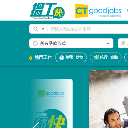
所有受僱形式
熱門工作
兼職 · 炒散
銀行 · 金融