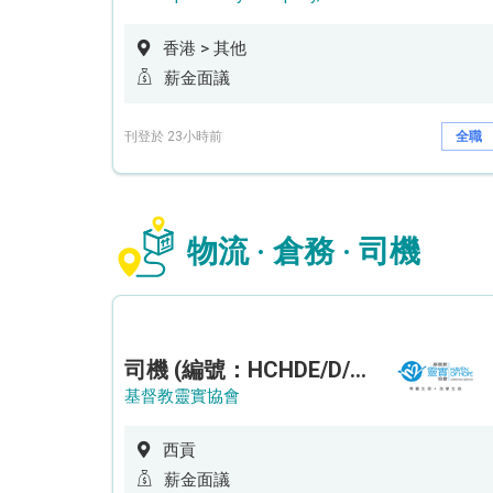
香港 > 其他
薪金面議
刊登於 23小時前
全職
物流 · 倉務 · 司機
司機 (編號：HCHDE/D/CTE)
基督教靈實協會
西貢
薪金面議