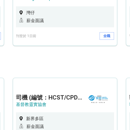
灣仔
薪金面議
刊登於 1日前
全職
司機 (編號：HCST/CPD/CTE)
基督教靈實協會
新界多區
薪金面議