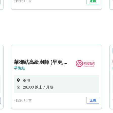
刊登於 1日前
兼職
華御結高級廚師 (早更,中央廚房)*底薪可達20k* (5天工作週)
華御結
荃灣
20,000 以上 / 月薪
刊登於 1日前
全職