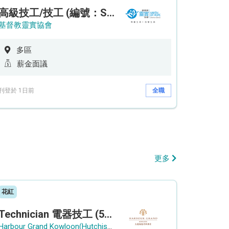
高級技工/技工 (編號：SSO/FM/A/CTE)
基督教靈實協會
多區
薪金面議
刊登於 1日前
全職
更多
花紅
Technician 電器技工 (5-Day Work Week)
Harbour Grand Kowloon(Hutchison Hotel Hong Kong Limited)