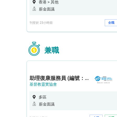
香港 > 其他
薪金面議
刊登於 23小時前
全職
兼職
助理復康服務員 (編號：RSD/ARSW/CTE)
基督教靈實協會
多區
薪金面議