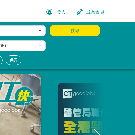
登入
成為會員
搜尋
05+
保安