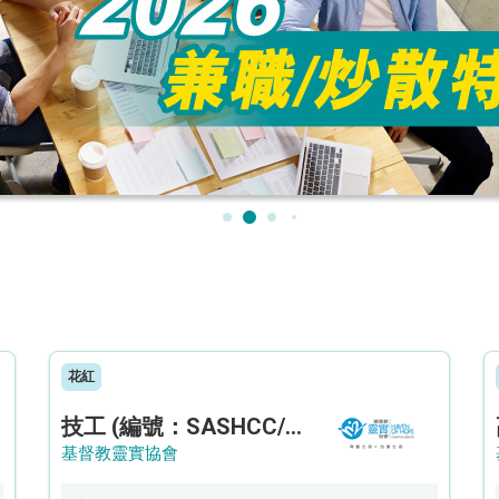
花紅
技工 (編號：SASHCC/A/CTE)
基督教靈實協會