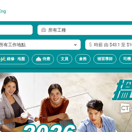
Eng
所有工種
所有工作地點
時薪
由 $
43.1
至 $
1
文員
倉務
補習導師
司機
維修 · 地盤
侍應