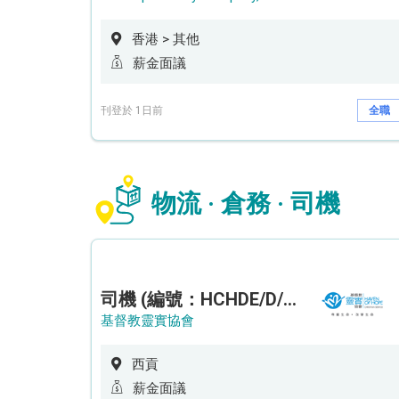
香港 > 其他
薪金面議
刊登於 1日前
全職
物流 · 倉務 · 司機
司機 (編號：HCHDE/D/CTE)
基督教靈實協會
西貢
薪金面議