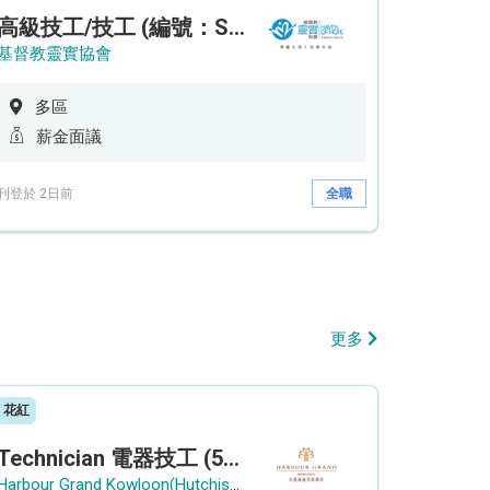
高級技工/技工 (編號：SSO/FM/A/CTE)
基督教靈實協會
多區
薪金面議
刊登於 2日前
全職
更多
花紅
Technician 電器技工 (5-Day Work Week)
Harbour Grand Kowloon(Hutchison Hotel Hong Kong Limited)