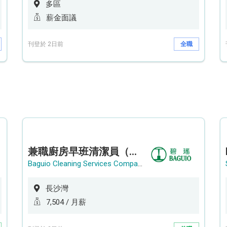
多區
薪金面議
刊登於 2日前
全職
兼職廚房早班清潔員（長沙灣）
Baguio Cleaning Services Company Limited
長沙灣
7,504 / 月薪