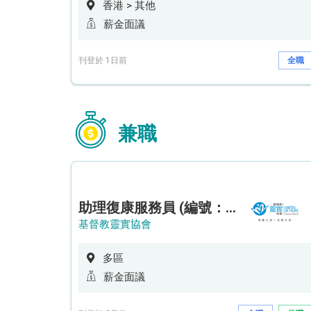
香港 > 其他
薪金面議
刊登於 1日前
全職
兼職
助理復康服務員 (編號：RSD/ARSW/CTE)
基督教靈實協會
多區
薪金面議