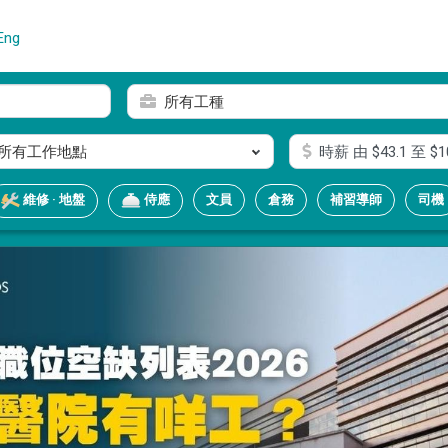
Eng
所有工種
所有工作地點
時薪
由 $
43.1
至 $
1
文員
倉務
補習導師
司機
維修 · 地盤
侍應