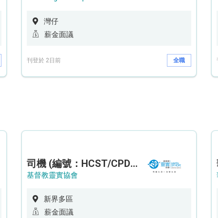
灣仔
薪金面議
刊登於 2日前
全職
司機 (編號：HCST/CPD/CTE)
基督教靈實協會
新界多區
薪金面議