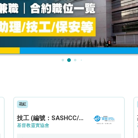
花紅
技工 (編號：SASHCC/A/CTE)
基督教靈實協會