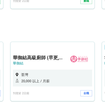
刊登於 2日前
兼職
華御結高級廚師 (早更,中央廚房)*底薪可達20k* (5天工作週)
華御結
荃灣
20,000 以上 / 月薪
刊登於 2日前
全職