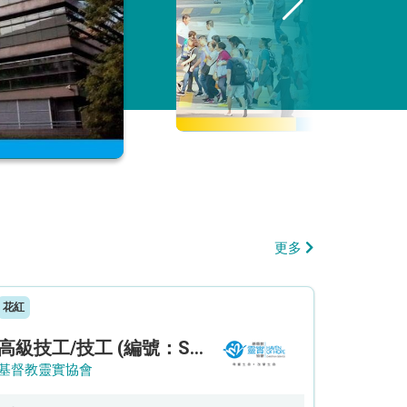
更多
花紅
高級技工/技工 (編號：SSO/FM/A/CTE)
基督教靈實協會