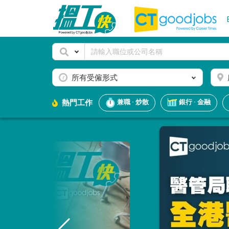
所有受僱形式
熱門工作
兼職 · 炒散
銀行 · 金融