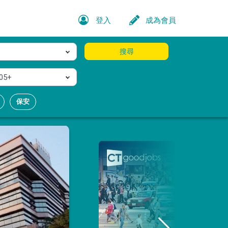
登入
成為會員
搜尋
05+
保安