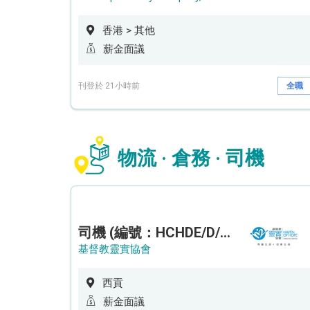
香港 > 其他
薪金面議
刊登於 21小時前
全職
物流 · 倉務 · 司機
司機 (編號：HCHDE/D/CTE)
基督教靈實協會
西貢
薪金面議