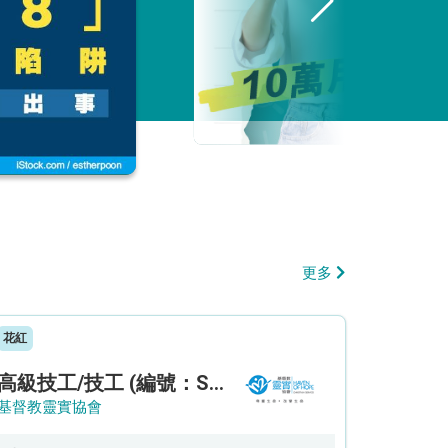
更多
花紅
高級技工/技工 (編號：SSO/FM/A/CTE)
基督教靈實協會