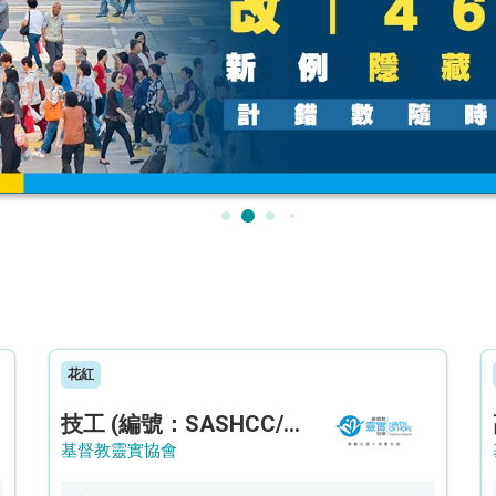
花紅
技工 (編號：SASHCC/A/CTE)
基督教靈實協會