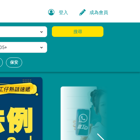
登入
成為會員
搜尋
05+
保安