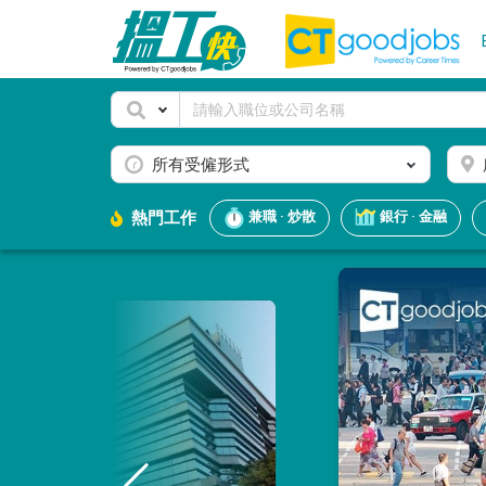
所有受僱形式
熱門工作
兼職 · 炒散
銀行 · 金融