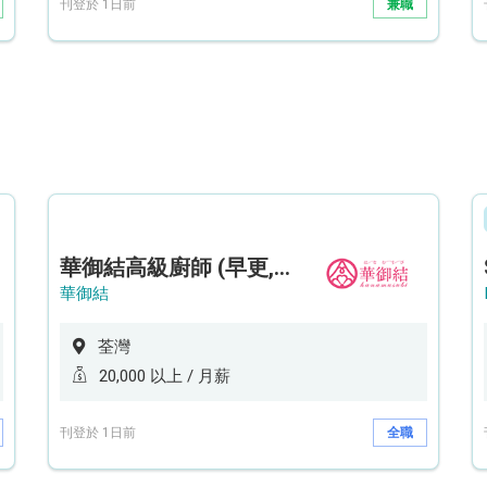
刊登於 1日前
兼職
華御結高級廚師 (早更,中央廚房)*底薪可達20k* (5天工作週)
華御結
荃灣
20,000 以上 / 月薪
刊登於 1日前
全職