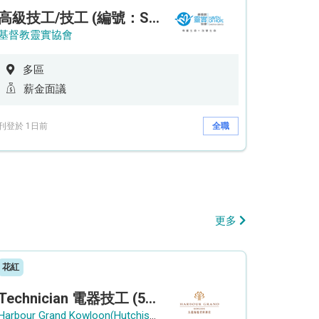
高級技工/技工 (編號：SSO/FM/A/CTE)
基督教靈實協會
多區
薪金面議
刊登於 1日前
全職
更多
花紅
Technician 電器技工 (5-Day Work Week)
Harbour Grand Kowloon(Hutchison Hotel Hong Kong Limited)