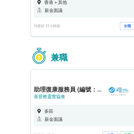
香港 > 其他
薪金面議
刊登於 21小時前
全職
兼職
助理復康服務員 (編號：RSD/ARSW/CTE)
基督教靈實協會
多區
薪金面議