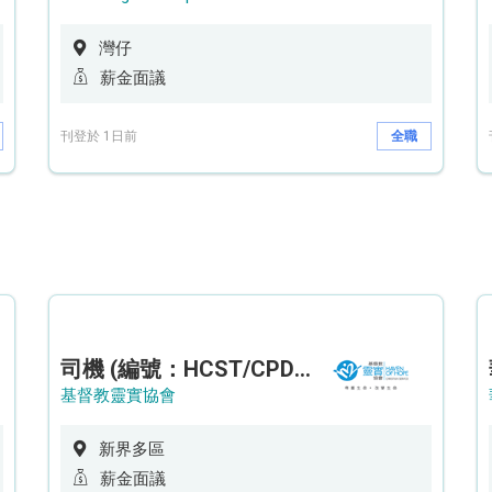
灣仔
薪金面議
刊登於 1日前
全職
司機 (編號：HCST/CPD/CTE)
基督教靈實協會
新界多區
薪金面議