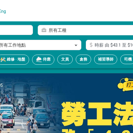
Eng
所有工種
所有工作地點
時薪
由 $
43.1
至 $
1
文員
倉務
補習導師
司機
維修 · 地盤
侍應