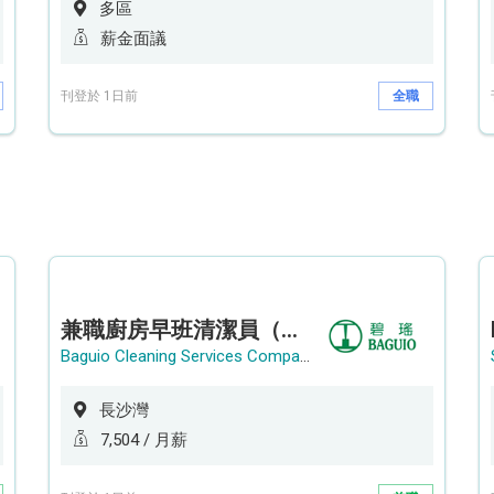
多區
薪金面議
刊登於 1日前
全職
兼職廚房早班清潔員（長沙灣）
Baguio Cleaning Services Company Limited
長沙灣
7,504 / 月薪