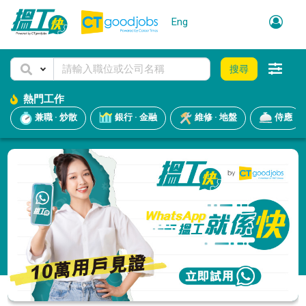
Eng
搜尋
熱門工作
兼職 · 炒散
銀行 · 金融
維修 · 地盤
侍應