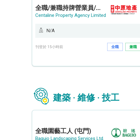
全職/兼職持牌營業員/持牌地產代理 (長沙灣/將軍澳/油塘)
Centaline Property Agency Limited
N/A
刊登於 15小時前
全職
兼職
建築 · 維修 · 技工
全職園藝工人 (屯門)
Baguio Landscaping Services Ltd.