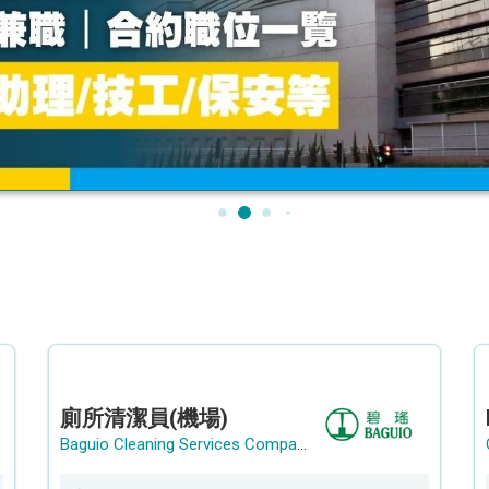
廁所清潔員(機場)
Baguio Cleaning Services Company Limited