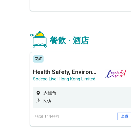
餐飲 · 酒店
花紅
Health Safety, Environment & Quality Assurance Officer (Maternity cover – 5 months contract)
Sodexo Live! Hong Kong Limited
赤鱲角
N/A
刊登於 14小時前
全職