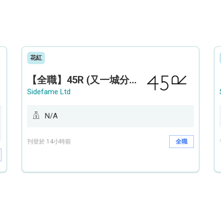
花紅
【全職】45R (又一城分店) Sales Operation Assistant 銷售營運助理【永久保證佣金+新人獎金$3,000】
Sidefame Ltd
N/A
刊登於 14小時前
全職