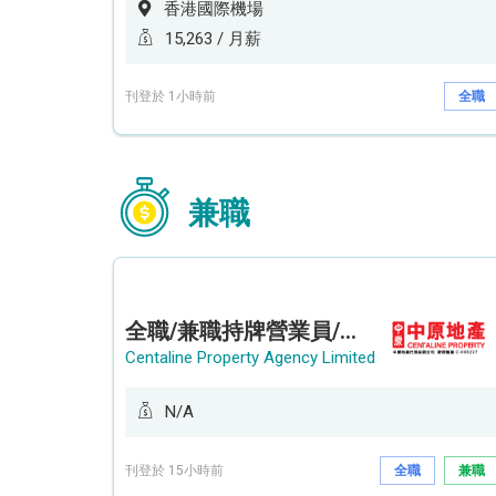
香港國際機場
15,263 / 月薪
刊登於 1小時前
全職
兼職
全職/兼職持牌營業員/持牌地產代理 (長沙灣/將軍澳/油塘)
Centaline Property Agency Limited
N/A
刊登於 15小時前
全職
兼職