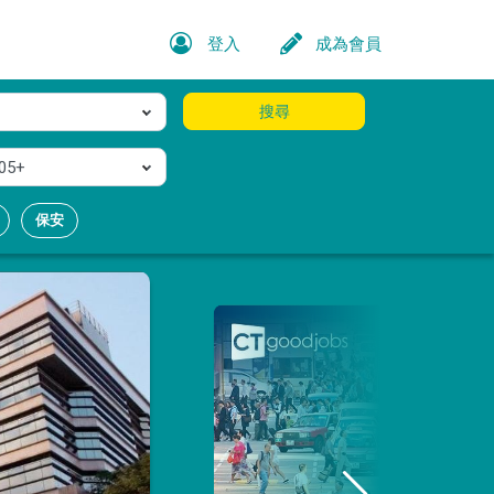
登入
成為會員
搜尋
05+
保安