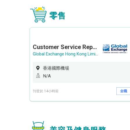
零售
Customer Service Representative (Airport)
Global Exchange Hong Kong Limited
香港國際機場
N/A
刊登於 14小時前
全職