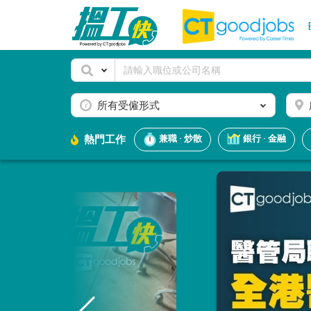
所有受僱形式
熱門工作
兼職 · 炒散
銀行 · 金融