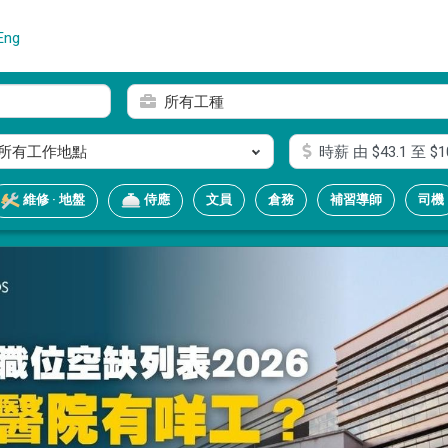
Eng
所有工種
所有工作地點
時薪
由 $
43.1
至 $
1
文員
倉務
補習導師
司機
維修 · 地盤
侍應