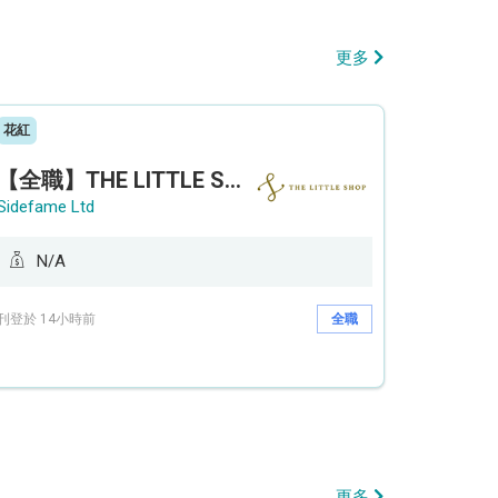
更多
花紅
【全職】THE LITTLE SHOP (利園分店) Sales Operation Assistant 銷售營運助理【永久保證佣金+新人獎金$3,000】
Sidefame Ltd
N/A
刊登於 14小時前
全職
更多