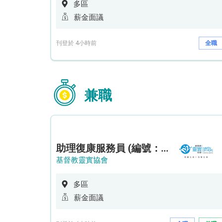
多區
薪金面議
刊登於 4小時前
全職
兼職
助理復康服務員 (編號：RSD/ARSW/CTE)
基督教靈實協會
多區
薪金面議