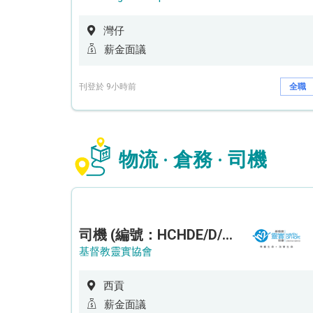
灣仔
薪金面議
刊登於 9小時前
全職
物流 · 倉務 · 司機
司機 (編號：HCHDE/D/CTE)
基督教靈實協會
西貢
薪金面議