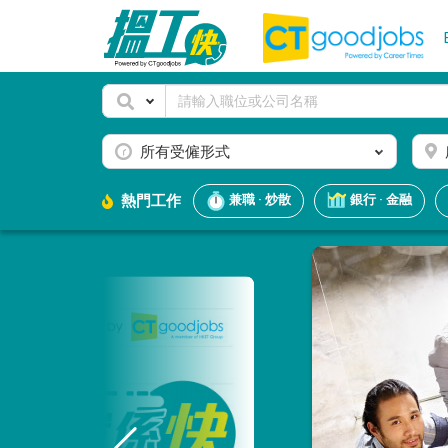
所有受僱形式
熱門工作
兼職 · 炒散
銀行 · 金融