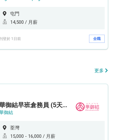
屯門
14,500 / 月薪
刊登於 1日前
全職
更多
華御結早班倉務員 (5天工作週)
華御結
荃灣
15,000 - 16,000 / 月薪