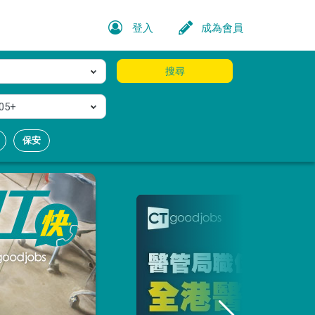
登入
成為會員
搜尋
05+
保安