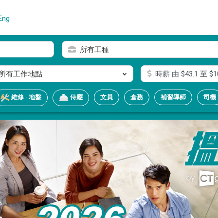
Eng
所有工種
所有工作地點
時薪
由 $
43.1
至 $
1
文員
倉務
補習導師
司機
維修 · 地盤
侍應