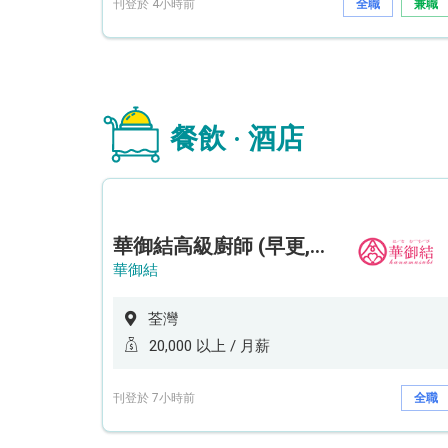
刊登於 4小時前
全職
兼職
餐飲 · 酒店
華御結高級廚師 (早更,中央廚房)*底薪可達20k* (5天工作週)
華御結
荃灣
20,000 以上 / 月薪
刊登於 7小時前
全職