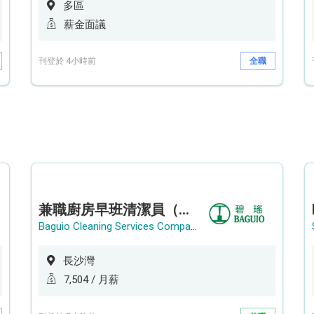
多區
薪金面議
刊登於 4小時前
全職
兼職廚房早班清潔員（長沙灣）
Baguio Cleaning Services Company Limited
長沙灣
7,504 / 月薪