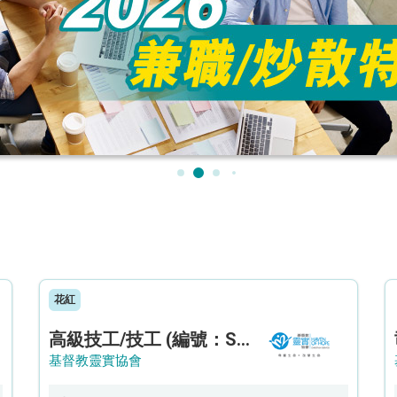
花紅
高級技工/技工 (編號：SSO/FM/A/CTE)
基督教靈實協會