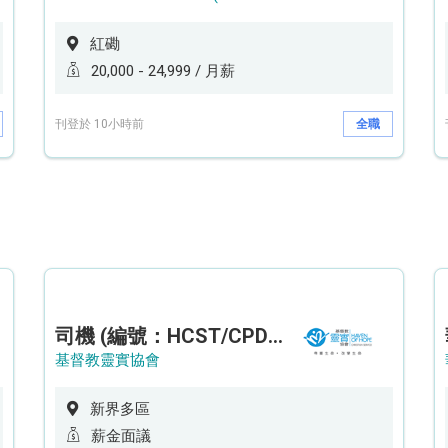
紅磡
20,000 - 24,999 / 月薪
刊登於 10小時前
全職
司機 (編號：HCST/CPD/CTE)
基督教靈實協會
新界多區
薪金面議