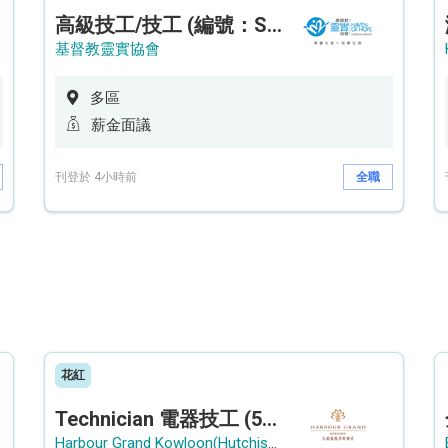
高級技工/技工 (編號：SSO/FM/A/CTE)
基督教靈實協會
多區
薪金面議
刊登於 4小時前
全職
花紅
Technician 電器技工 (5-Day Work Week)
Harbour Grand Kowloon(Hutchison Hotel Hong Kong Limited)