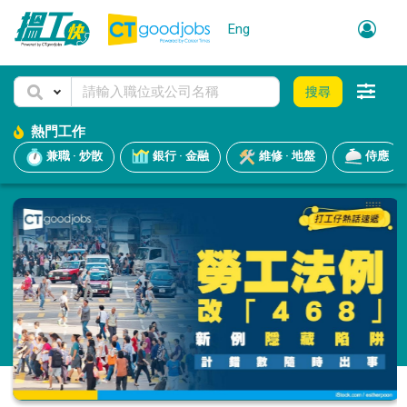
Eng
搜尋
熱門工作
兼職 · 炒散
銀行 · 金融
維修 · 地盤
侍應