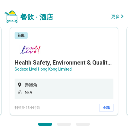
餐飲 · 酒店
更多
花紅
Health Safety, Environment & Quality Assurance Officer (Maternity cover – 5 months contract)
Sodexo Live! Hong Kong Limited
赤鱲角
N/A
刊登於 13小時前
全職