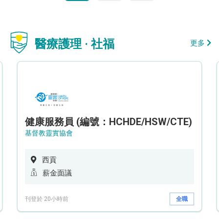
醫療護理 · 社福
更多
健康服務員 (編號：HCHDE/HSW/CTE)
基督教靈實協會
西貢
薪金面議
刊登於 20小時前
全職