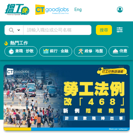
Eng
搜尋
熱門工作
兼職 · 炒散
銀行 · 金融
維修 · 地盤
侍應