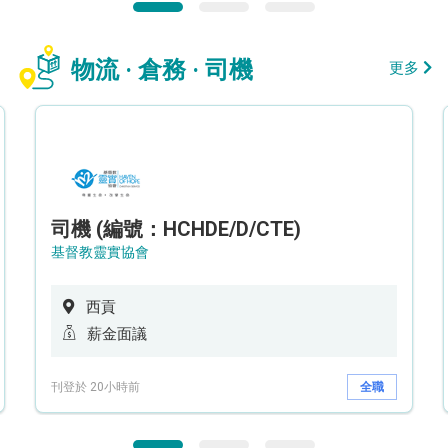
物流 · 倉務 · 司機
更多
司機 (編號：HCHDE/D/CTE)
基督教靈實協會
西貢
薪金面議
刊登於 20小時前
全職