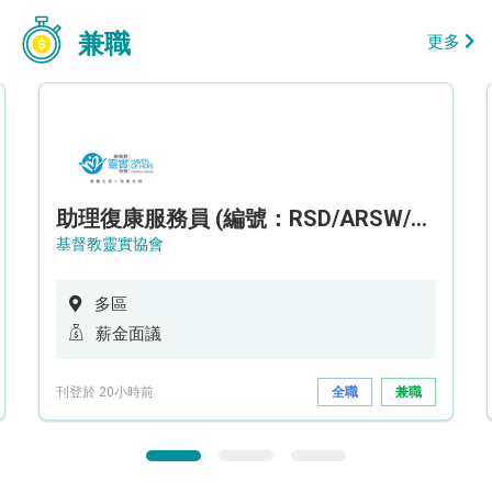
兼職
更多
助理復康服務員 (編號：RSD/ARSW/CTE)
基督教靈實協會
多區
薪金面議
刊登於 20小時前
全職
兼職