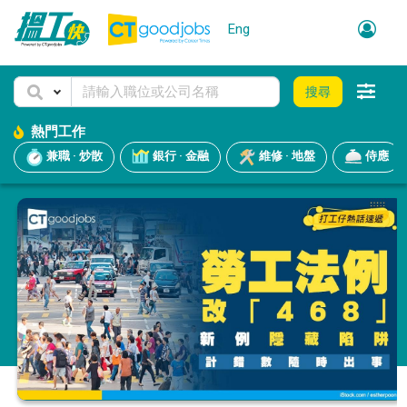
Eng
搜尋
熱門工作
兼職 · 炒散
銀行 · 金融
維修 · 地盤
侍應