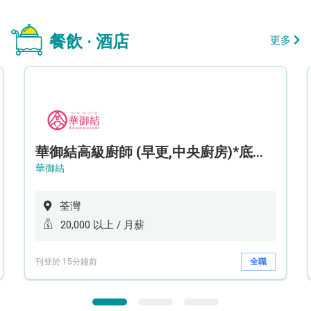
餐飲 · 酒店
更多
華御結高級廚師 (早更,中央廚房)*底薪可達20k* (5天工作週)
華御結
荃灣
20,000 以上 / 月薪
刊登於 15分鐘前
全職