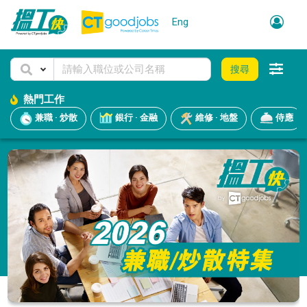
Eng
搜尋
熱門工作
兼職 · 炒散
銀行 · 金融
維修 · 地盤
侍應