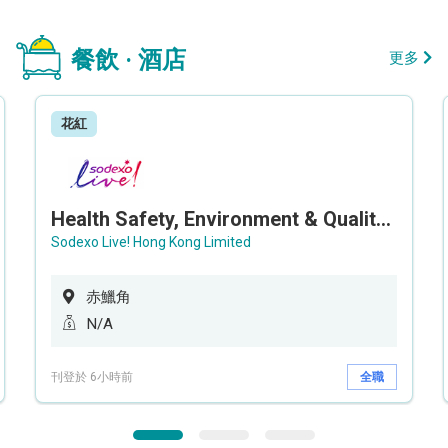
餐飲 · 酒店
更多
花紅
Health Safety, Environment & Quality Assurance Officer (Maternity cover – 5 months contract)
Sodexo Live! Hong Kong Limited
赤鱲角
N/A
刊登於 6小時前
全職