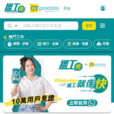
Eng
搜尋
熱門工作
兼職 · 炒散
銀行 · 金融
維修 · 地盤
侍應