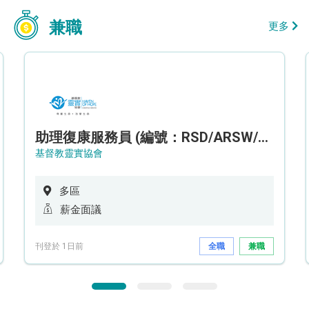
兼職
更多
助理復康服務員 (編號：RSD/ARSW/CTE)
基督教靈實協會
多區
薪金面議
刊登於 1日前
全職
兼職