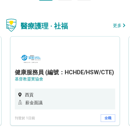
醫療護理 · 社福
更多
健康服務員 (編號：HCHDE/HSW/CTE)
基督教靈實協會
西貢
薪金面議
刊登於 1日前
全職