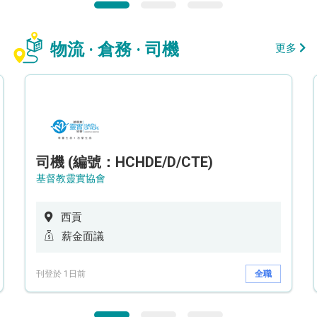
物流 · 倉務 · 司機
更多
司機 (編號：HCHDE/D/CTE)
基督教靈實協會
西貢
薪金面議
刊登於 1日前
全職