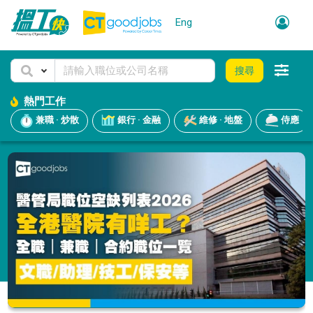
Eng
搜尋
熱門工作
兼職 · 炒散
銀行 · 金融
維修 · 地盤
侍應