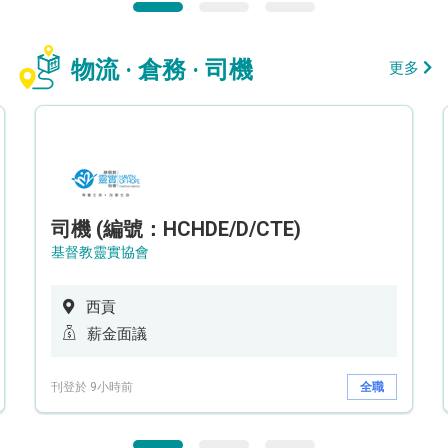
物流 · 倉務 · 司機
更多
司機 (編號：HCHDE/D/CTE)
基督教靈實協會
西貢
薪金面議
刊登於 9小時前
全職