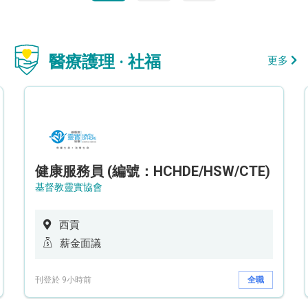
醫療護理 · 社福
更多
健康服務員 (編號：HCHDE/HSW/CTE)
基督教靈實協會
西貢
薪金面議
刊登於 9小時前
全職