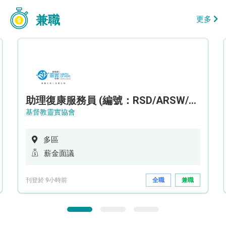
兼職
更多
助理復康服務員 (編號：RSD/ARSW/CTE)
基督教靈實協會
多區
薪金面議
刊登於 9小時前
全職
兼職