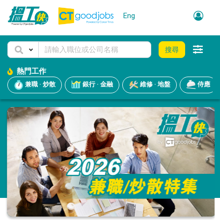
Eng
搜尋
熱門工作
兼職 · 炒散
銀行 · 金融
維修 · 地盤
侍應