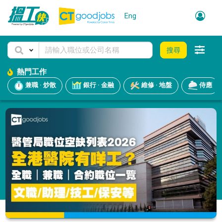
Eng
搜尋
熱門工作
兼職 · 炒散
銀行 · 金融
維修 · 地盤
侍應