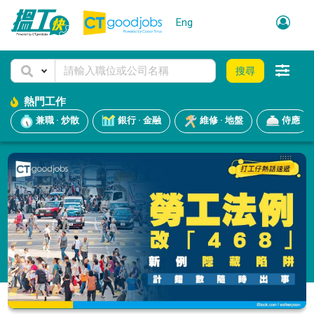
Eng
搜尋
熱門工作
兼職 · 炒散
銀行 · 金融
維修 · 地盤
侍應