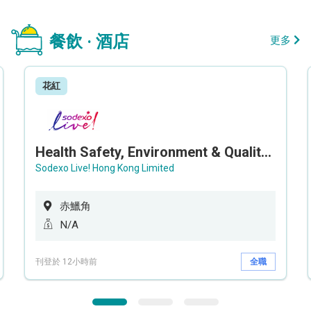
餐飲 · 酒店
更多
花紅
Health Safety, Environment & Quality Assurance Officer (Maternity cover – 5 months contract)
Sodexo Live! Hong Kong Limited
赤鱲角
N/A
刊登於 12小時前
全職