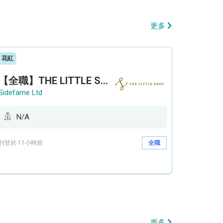
更多
花紅
【全職】THE LITTLE SHOP (利園分店) Sales Operation Assistant 銷售營運助理【永久保證佣金+新人獎金$3,000】
Sidefame Ltd
N/A
刊登於 11小時前
全職
更多