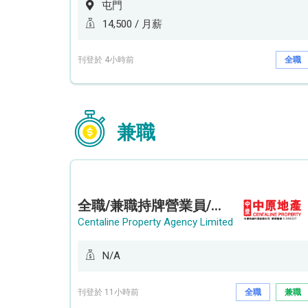
屯門
14,500 / 月薪
刊登於 4小時前
全職
兼職
全職/兼職持牌營業員/持牌地產代理 (長沙灣/將軍澳/油塘)
Centaline Property Agency Limited
N/A
刊登於 11小時前
全職
兼職