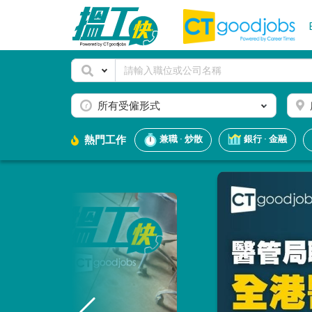
所有受僱形式
熱門工作
兼職 · 炒散
銀行 · 金融