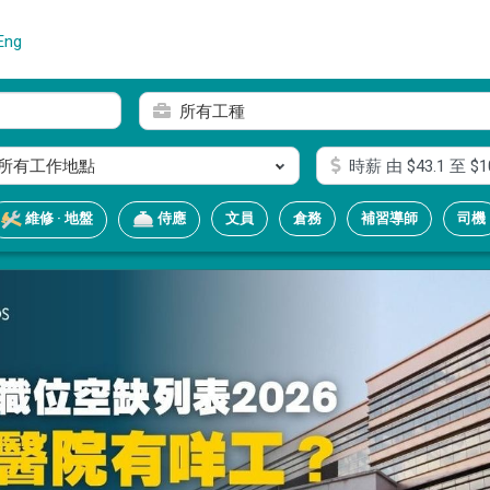
Eng
所有工種
所有工作地點
時薪
由 $
43.1
至 $
1
文員
倉務
補習導師
司機
維修 · 地盤
侍應