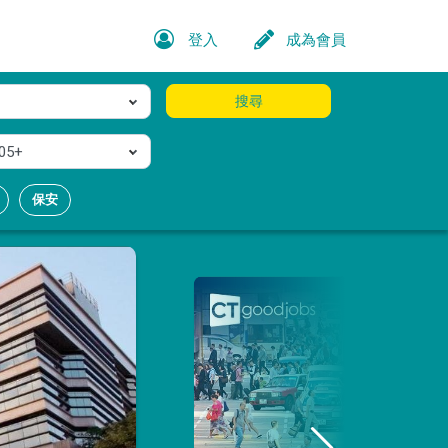
登入
成為會員
搜尋
05+
保安