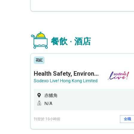
餐飲 · 酒店
花紅
Health Safety, Environment & Quality Assurance Officer (Maternity cover – 5 months contract)
Sodexo Live! Hong Kong Limited
赤鱲角
N/A
刊登於 10小時前
全職