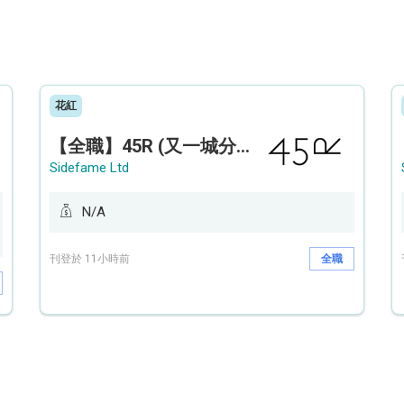
花紅
【全職】45R (又一城分店) Sales Operation Assistant 銷售營運助理【永久保證佣金+新人獎金$3,000】
Sidefame Ltd
N/A
刊登於 11小時前
全職