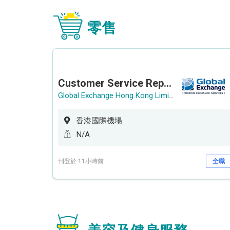
零售
Customer Service Representative (Airport)
Global Exchange Hong Kong Limited
香港國際機場
N/A
刊登於 11小時前
全職