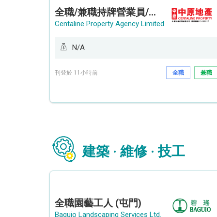
全職/兼職持牌營業員/持牌地產代理 (長沙灣/將軍澳/油塘)
Centaline Property Agency Limited
N/A
刊登於 11小時前
全職
兼職
建築 · 維修 · 技工
全職園藝工人 (屯門)
Baguio Landscaping Services Ltd.