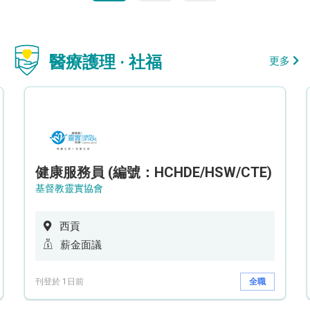
醫療護理 · 社福
更多
健康服務員 (編號：HCHDE/HSW/CTE)
基督教靈實協會
西貢
薪金面議
刊登於 1日前
全職