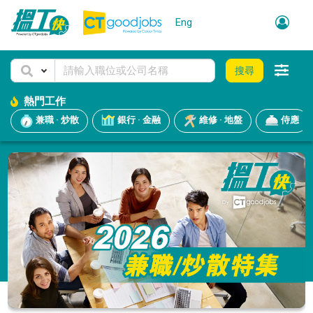
Eng
搜尋
熱門工作
兼職 · 炒散
銀行 · 金融
維修 · 地盤
侍應