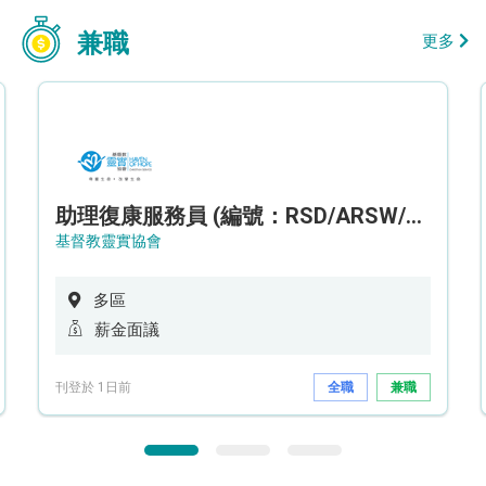
兼職
更多
助理復康服務員 (編號：RSD/ARSW/CTE)
基督教靈實協會
多區
薪金面議
刊登於 1日前
全職
兼職