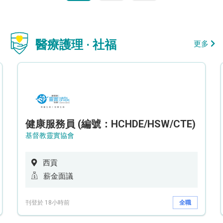
醫療護理 · 社福
更多
健康服務員 (編號：HCHDE/HSW/CTE)
基督教靈實協會
西貢
薪金面議
刊登於 18小時前
全職