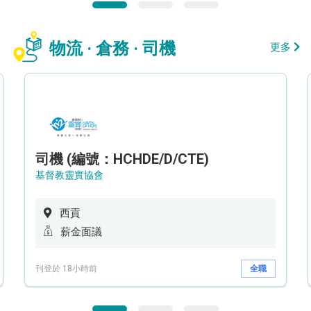
物流 · 倉務 · 司機
更多
司機 (編號：HCHDE/D/CTE)
基督教靈實協會
西貢
薪金面議
刊登於 18小時前
全職