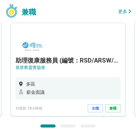
兼職
更多
助理復康服務員 (編號：RSD/ARSW/CTE)
基督教靈實協會
多區
薪金面議
刊登於 18小時前
全職
兼職