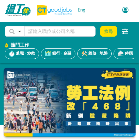
Eng
搜尋
熱門工作
兼職 · 炒散
銀行 · 金融
維修 · 地盤
侍應