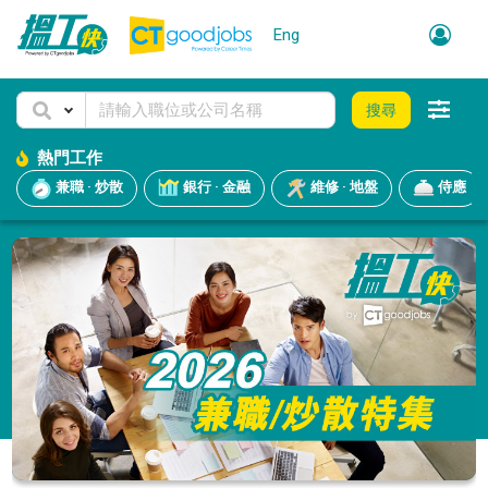
Eng
搜尋
熱門工作
兼職 · 炒散
銀行 · 金融
維修 · 地盤
侍應