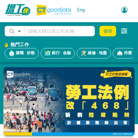
Eng
搜尋
熱門工作
兼職 · 炒散
銀行 · 金融
維修 · 地盤
侍應