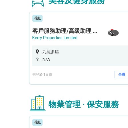
美容及健身服務
花紅
客戶服務助理/高級助理 (何文田住宅)
Kerry Properties Limited
九龍多區
N/A
刊登於 1日前
全職
物業管理 · 保安服務
花紅