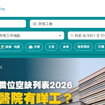
Eng
所有工種
所有工作地點
時薪
由 $
43.1
至 $
1
文員
倉務
補習導師
司機
維修 · 地盤
侍應