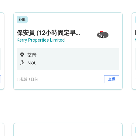
花紅
保安員 (12小時固定早更/夜更) (荃灣深井住宅|設穿梭巴士)
Kerry Properties Limited
荃灣
N/A
刊登於 1日前
全職