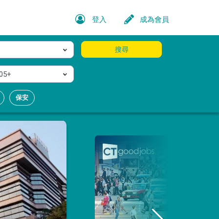
登入
成為會員
搜尋
05+
保安