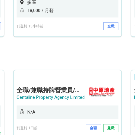
多區
18,000 / 月薪
刊登於 13小時前
全職
全職/兼職持牌營業員/持牌地產代理 (貝沙灣/薄扶林/山頂南)
Centaline Property Agency Limited
N/A
刊登於 1日前
全職
兼職