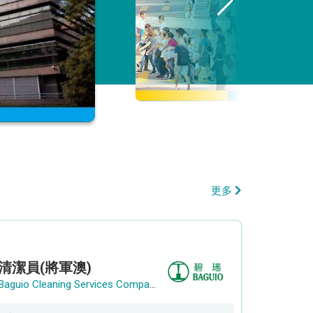
更多
清潔員(將軍澳)
Baguio Cleaning Services Company Limited