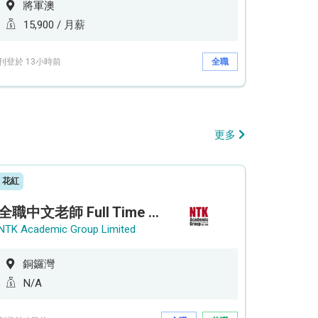
將軍澳
15,900 / 月薪
刊登於 13小時前
全職
更多
花紅
全職中文老師 Full Time Chinese Teacher
NTK Academic Group Limited
銅鑼灣
N/A