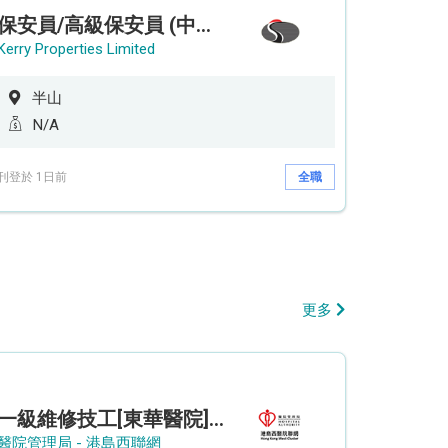
保安員/高級保安員 (中環半山住宅 - 9/12小時)
Kerry Properties Limited
半山
N/A
刊登於 1日前
全職
更多
一級維修技工[東華醫院] - (參考編號: HKIC202608103)
醫院管理局 - 港島西聯網