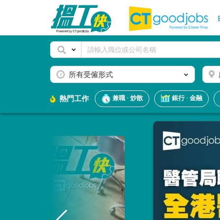
所有受僱形式
熱門工作
兼職 · 炒散
銀行 · 金融