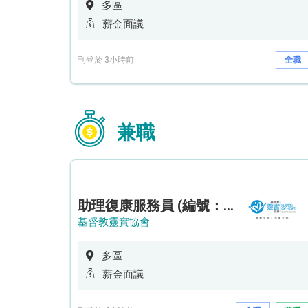
多區
薪金面議
刊登於 3小時前
全職
兼職
助理復康服務員 (編號：RSD/ARSW/CTE)
基督教靈實協會
多區
薪金面議