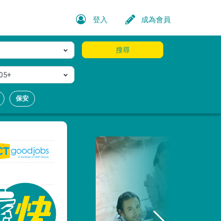
登入
成為會員
搜尋
05+
保安