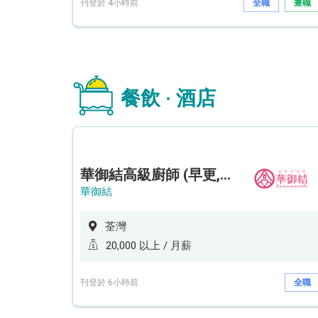
刊登於 4小時前
全職
兼職
餐飲 · 酒店
華御結高級廚師 (早更,中央廚房)*底薪可達20k* (5天工作週)
華御結
荃灣
20,000 以上 / 月薪
刊登於 6小時前
全職