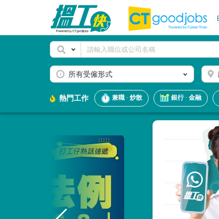
所有受僱形式
熱門工作
兼職 · 炒散
銀行 · 金融