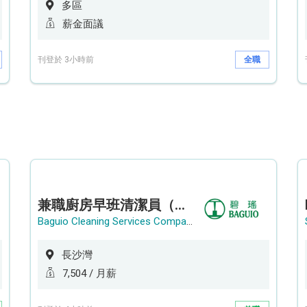
多區
薪金面議
刊登於 3小時前
全職
兼職廚房早班清潔員（長沙灣）
Baguio Cleaning Services Company Limited
長沙灣
7,504 / 月薪