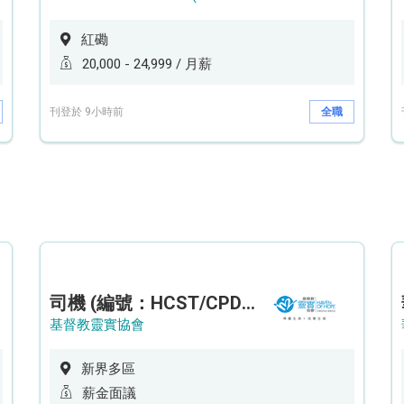
紅磡
20,000 - 24,999 / 月薪
刊登於 9小時前
全職
司機 (編號：HCST/CPD/CTE)
基督教靈實協會
新界多區
薪金面議