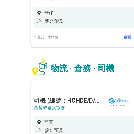
灣仔
薪金面議
刊登於 9小時前
全職
物流 · 倉務 · 司機
司機 (編號：HCHDE/D/CTE)
基督教靈實協會
西貢
薪金面議