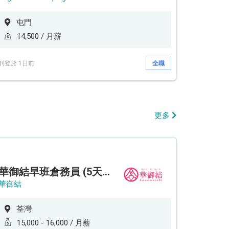
屯門
14,500 / 月薪
刊登於 1日前
全職
更多
華御結早班倉務員 (5天工作週)
華御結
荃灣
15,000 - 16,000 / 月薪