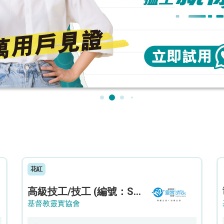
花紅
高級技工/技工 (編號：SSO/FM/A/CTE)
基督教靈實協會