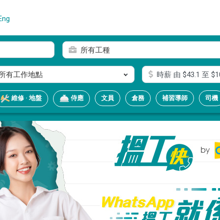
Eng
所有工種
所有工作地點
時薪
由 $
43.1
至 $
1
文員
倉務
補習導師
司機
維修 · 地盤
侍應