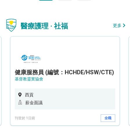
醫療護理 · 社福
更多
健康服務員 (編號：HCHDE/HSW/CTE)
基督教靈實協會
西貢
薪金面議
刊登於 1日前
全職