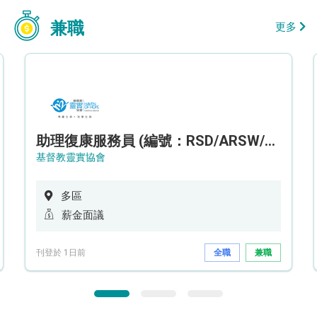
兼職
更多
助理復康服務員 (編號：RSD/ARSW/CTE)
基督教靈實協會
多區
薪金面議
刊登於 1日前
全職
兼職