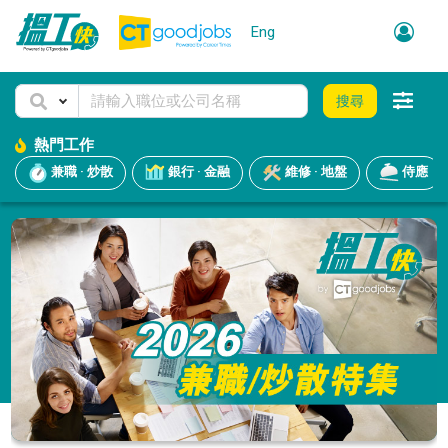
Eng
搜尋
熱門工作
兼職 · 炒散
銀行 · 金融
維修 · 地盤
侍應