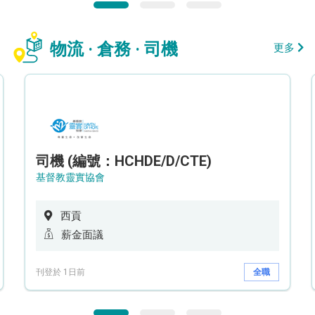
物流 · 倉務 · 司機
更多
司機 (編號：HCHDE/D/CTE)
基督教靈實協會
西貢
薪金面議
刊登於 1日前
全職