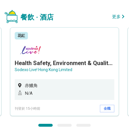
餐飲 · 酒店
更多
花紅
Health Safety, Environment & Quality Assurance Officer (Maternity cover – 5 months contract)
Sodexo Live! Hong Kong Limited
赤鱲角
N/A
刊登於 15小時前
全職