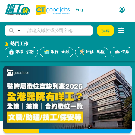
Eng
搜尋
熱門工作
兼職 · 炒散
銀行 · 金融
維修 · 地盤
侍應