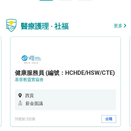
醫療護理 · 社福
更多
健康服務員 (編號：HCHDE/HSW/CTE)
基督教靈實協會
西貢
薪金面議
刊登於 2日前
全職