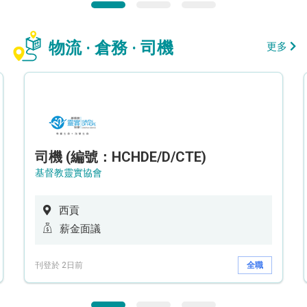
物流 · 倉務 · 司機
更多
司機 (編號：HCHDE/D/CTE)
基督教靈實協會
西貢
薪金面議
刊登於 2日前
全職