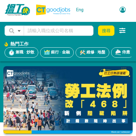
Eng
搜尋
熱門工作
兼職 · 炒散
銀行 · 金融
維修 · 地盤
侍應