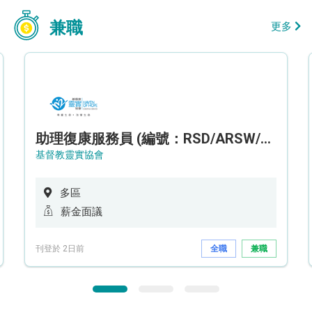
兼職
更多
助理復康服務員 (編號：RSD/ARSW/CTE)
基督教靈實協會
多區
薪金面議
刊登於 2日前
全職
兼職