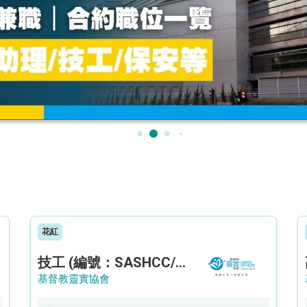
花紅
技工 (編號：SASHCC/A/CTE)
基督教靈實協會