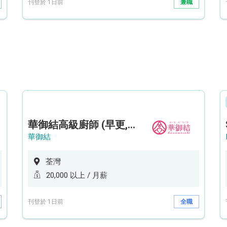
刊登於 1日前
兼職
華御結高級廚師 (早更,中央廚房)*底薪可達20k* (5天工作週)
華御結
荃灣
20,000 以上 / 月薪
刊登於 1日前
全職