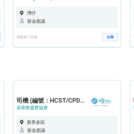
灣仔
薪金面議
刊登於 1日前
全職
司機 (編號：HCST/CPD/CTE)
基督教靈實協會
新界多區
薪金面議