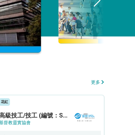
更多
花紅
高級技工/技工 (編號：SSO/FM/A/CTE)
基督教靈實協會