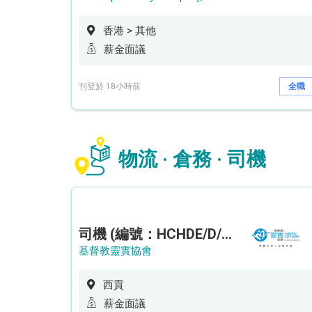
香港 > 其他
薪金面議
刊登於 18小時前
全職
物流 · 倉務 · 司機
司機 (編號：HCHDE/D/CTE)
基督教靈實協會
西貢
薪金面議