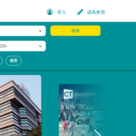
登入
成為會員
搜尋
05+
保安