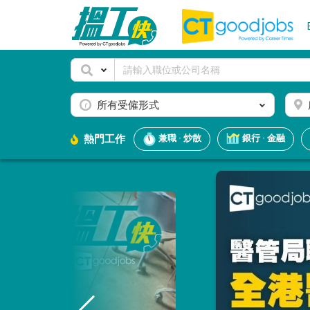
所有受僱形式
熱門工作
兼職 · 炒散
銀行 · 金融