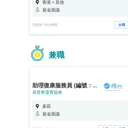
香港 > 其他
薪金面議
刊登於 18小時前
全職
兼職
助理復康服務員 (編號：RSD/ARSW/CTE)
基督教靈實協會
多區
薪金面議