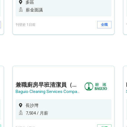
多區
薪金面議
刊登於 1日前
全職
兼職廚房早班清潔員（長沙灣）
Baguio Cleaning Services Company Limited
長沙灣
7,504 / 月薪