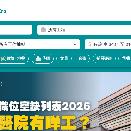
Eng
所有工種
所有工作地點
時薪
由 $
43.1
至 $
1
文員
倉務
補習導師
司機
維修 · 地盤
侍應