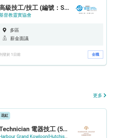
高級技工/技工 (編號：SSO/FM/A/CTE)
基督教靈實協會
多區
薪金面議
刊登於 1日前
全職
更多
花紅
Technician 電器技工 (5-Day Work Week)
Harbour Grand Kowloon(Hutchison Hotel Hong Kong Limited)