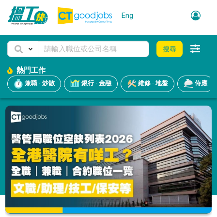
Eng
搜尋
熱門工作
兼職 · 炒散
銀行 · 金融
維修 · 地盤
侍應