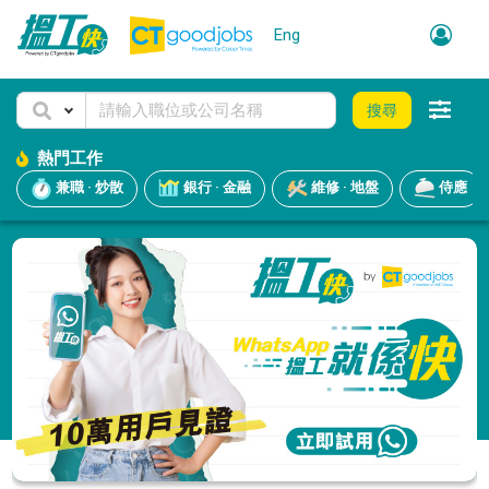
Eng
搜尋
熱門工作
兼職 · 炒散
銀行 · 金融
維修 · 地盤
侍應