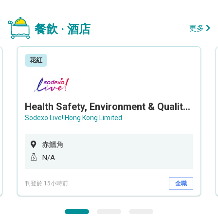
餐飲 · 酒店
更多
花紅
Health Safety, Environment & Quality Assurance Officer (Maternity cover – 5 months contract)
Sodexo Live! Hong Kong Limited
赤鱲角
N/A
刊登於 15小時前
全職