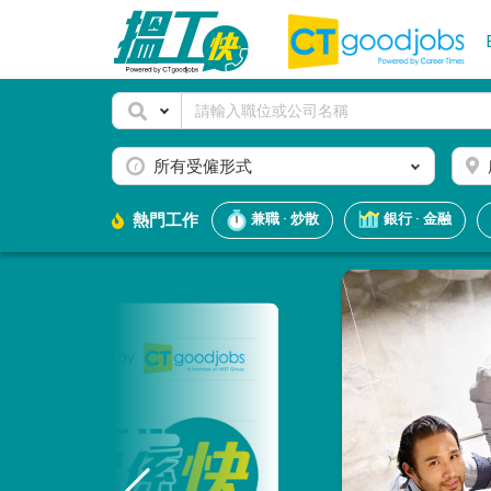
所有受僱形式
熱門工作
兼職 · 炒散
銀行 · 金融