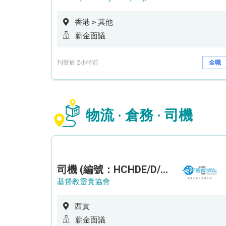
香港 > 其他
薪金面議
刊登於 2小時前
全職
物流 · 倉務 · 司機
司機 (編號：HCHDE/D/CTE)
基督教靈實協會
西貢
薪金面議