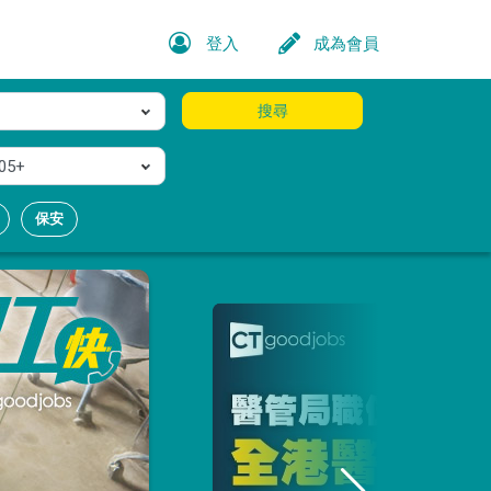
登入
成為會員
搜尋
05+
保安