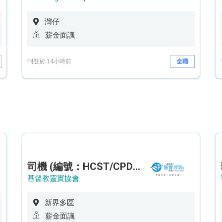
灣仔
薪金面議
刊登於 14小時前
全職
司機 (編號：HCST/CPD/CTE)
基督教靈實協會
新界多區
薪金面議