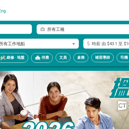
Eng
所有工種
所有工作地點
時薪
由 $
43.1
至 $
1
文員
倉務
補習導師
司機
維修 · 地盤
侍應