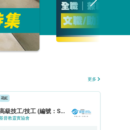
更多
花紅
高級技工/技工 (編號：SSO/FM/A/CTE)
基督教靈實協會