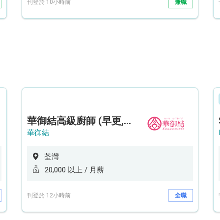
刊登於 10小時前
兼職
華御結高級廚師 (早更,中央廚房)*底薪可達20k* (5天工作週)
華御結
荃灣
20,000 以上 / 月薪
刊登於 12小時前
全職