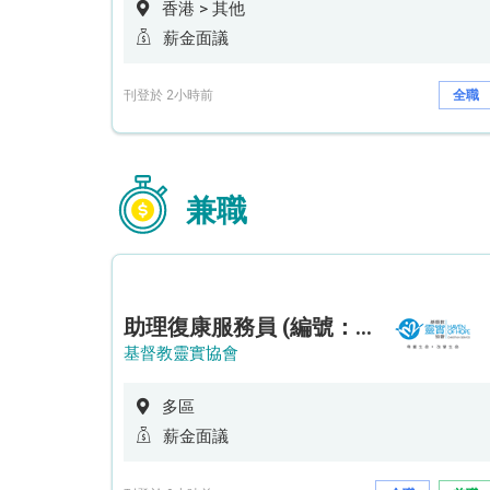
香港 > 其他
薪金面議
刊登於 2小時前
全職
兼職
助理復康服務員 (編號：RSD/ARSW/CTE)
基督教靈實協會
多區
薪金面議