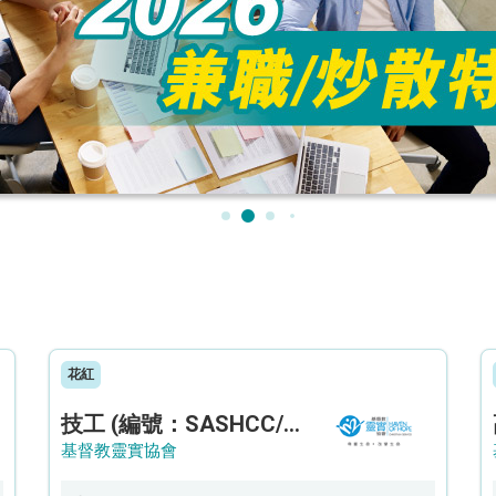
花紅
技工 (編號：SASHCC/A/CTE)
基督教靈實協會