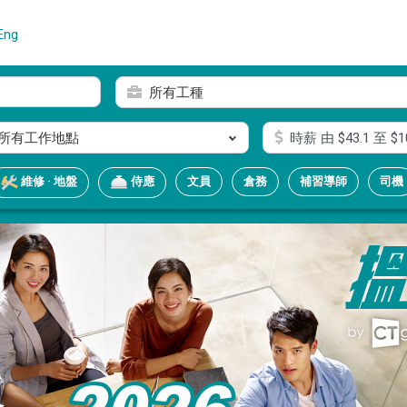
Eng
所有工種
所有工作地點
時薪
由 $
43.1
至 $
1
文員
倉務
補習導師
司機
維修 · 地盤
侍應