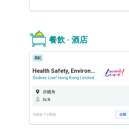
餐飲 · 酒店
花紅
Health Safety, Environment & Quality Assurance Officer (Maternity cover – 5 months contract)
Sodexo Live! Hong Kong Limited
赤鱲角
N/A
刊登於 7小時前
全職