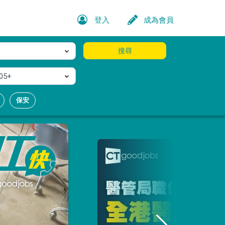
登入
成為會員
搜尋
05+
保安