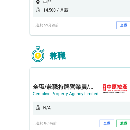
屯門
14,500 / 月薪
刊登於 59分鐘前
全職
兼職
全職/兼職持牌營業員/持牌地產代理 (長沙灣/將軍澳/油塘)
Centaline Property Agency Limited
N/A
刊登於 8小時前
全職
兼職