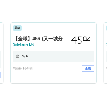
花紅
【全職】45R (又一城分店) Sales Operation Assistant 銷售營運助理【永久保證佣金+新人獎金$3,000】
Sidefame Ltd
N/A
刊登於 8小時前
全職