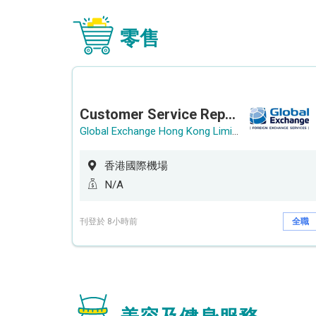
零售
Customer Service Representative (Airport)
Global Exchange Hong Kong Limited
香港國際機場
N/A
刊登於 8小時前
全職