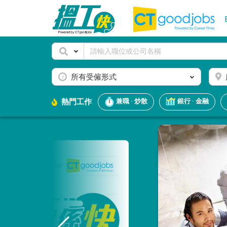
所有受僱形式
熱門工作
兼職 · 炒散
銀行 · 金融