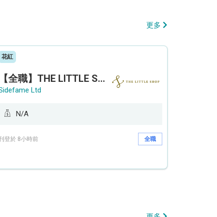
更多
花紅
【全職】THE LITTLE SHOP (利園分店) Sales Operation Assistant 銷售營運助理【永久保證佣金+新人獎金$3,000】
Sidefame Ltd
N/A
刊登於 8小時前
全職
更多