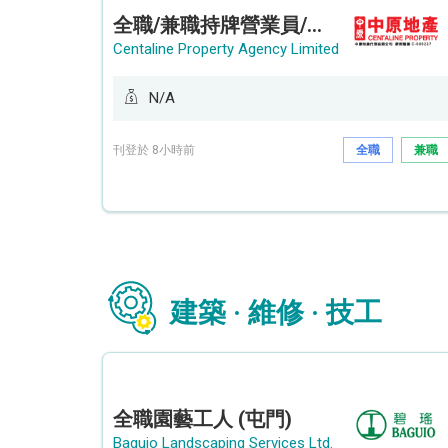
全職/兼職持牌營業員/持牌地產代理 (長沙灣/將軍澳/油塘)
Centaline Property Agency Limited
N/A
刊登於 8小時前
全職
兼職
建築 · 維修 · 技工
全職園藝工人 (屯門)
Baguio Landscaping Services Ltd.