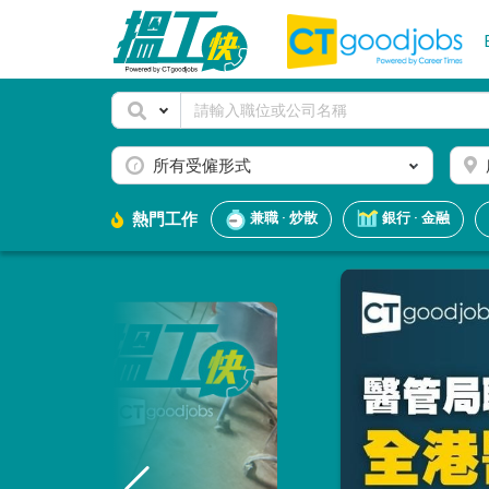
所有受僱形式
熱門工作
兼職 · 炒散
銀行 · 金融