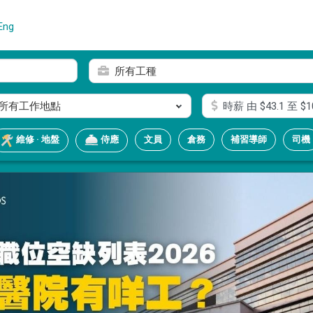
Eng
所有工種
所有工作地點
時薪
由 $
43.1
至 $
1
文員
倉務
補習導師
司機
維修 · 地盤
侍應