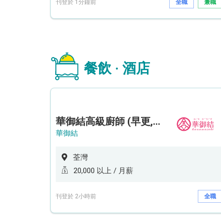
刊登於 1分鐘前
全職
兼職
餐飲 · 酒店
華御結高級廚師 (早更,中央廚房)*底薪可達20k* (5天工作週)
華御結
荃灣
20,000 以上 / 月薪
刊登於 2小時前
全職