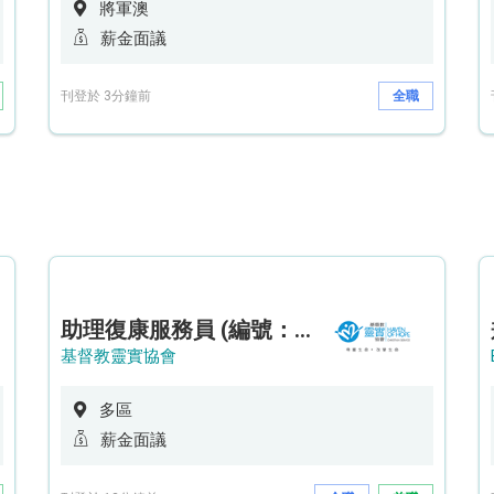
將軍澳
薪金面議
刊登於 3分鐘前
全職
助理復康服務員 (編號：RSD/ARSW/CTE)
基督教靈實協會
多區
薪金面議