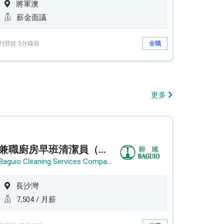
將軍澳
薪金面議
刊登於 5分鐘前
全職
更多
兼職廚房早班清潔員（長沙灣）
Baguio Cleaning Services Company Limited
長沙灣
7,504 / 月薪