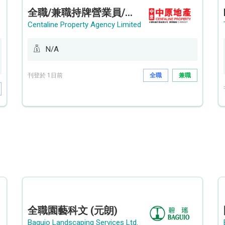
全職/兼職持牌營業員/持牌地產代理 (長沙灣/將軍澳/油塘)
Centaline Property Agency Limited
N/A
刊登於 1日前
全職
兼職
全職園藝科文 (元朗)
Baguio Landscaping Services Ltd.