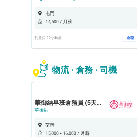
屯門
14,500 / 月薪
刊登於 22小時前
全職
物流 · 倉務 · 司機
華御結早班倉務員 (5天工作週)
華御結
荃灣
15,000 - 16,000 / 月薪