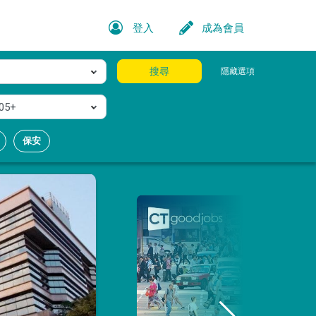
登入
成為會員
搜尋
隱藏選項
05+
保安