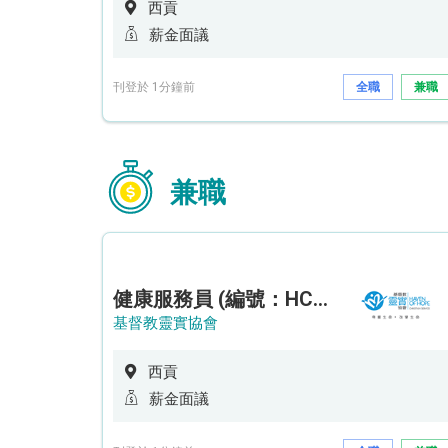
西貢
薪金面議
刊登於 1分鐘前
全職
兼職
兼職
健康服務員 (編號：HCHDE/HSW/CTE)
基督教靈實協會
西貢
薪金面議