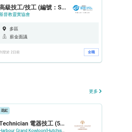
高級技工/技工 (編號：SSO/FM/A/CTE)
基督教靈實協會
多區
薪金面議
刊登於 2日前
全職
更多
花紅
Technician 電器技工 (5-Day Work Week)
Harbour Grand Kowloon(Hutchison Hotel Hong Kong Limited)