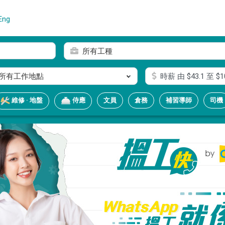
Eng
所有工種
所有工作地點
時薪
由 $
43.1
至 $
1
文員
倉務
補習導師
司機
維修 · 地盤
侍應