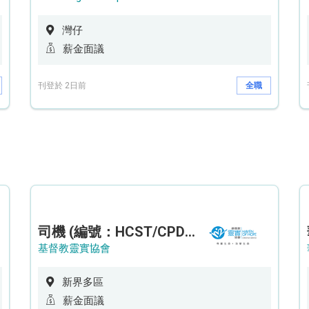
灣仔
薪金面議
刊登於 2日前
全職
司機 (編號：HCST/CPD/CTE)
基督教靈實協會
新界多區
薪金面議