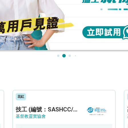
花紅
技工 (編號：SASHCC/A/CTE)
基督教靈實協會