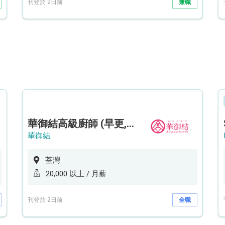
刊登於 2日前
兼職
華御結高級廚師 (早更,中央廚房)*底薪可達20k* (5天工作週)
華御結
荃灣
20,000 以上 / 月薪
刊登於 2日前
全職