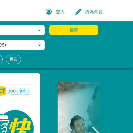
登入
成為會員
搜尋
05+
保安