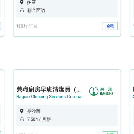
多區
薪金面議
刊登於 2日前
全職
兼職廚房早班清潔員（長沙灣）
Baguio Cleaning Services Company Limited
長沙灣
7,504 / 月薪