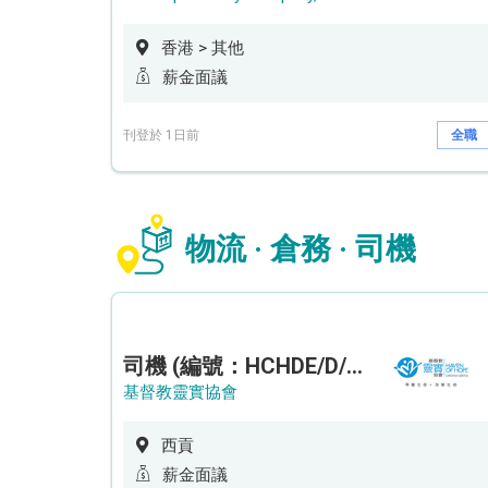
香港 > 其他
薪金面議
刊登於 1日前
全職
物流 · 倉務 · 司機
司機 (編號：HCHDE/D/CTE)
基督教靈實協會
西貢
薪金面議