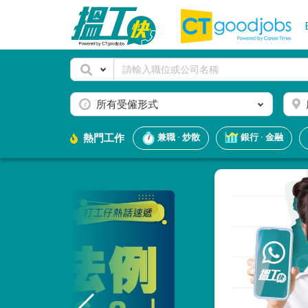
所有受僱形式
熱門工作
兼職 · 炒散
銀行 · 金融