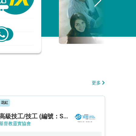
更多
花紅
高級技工/技工 (編號：SSO/FM/A/CTE)
基督教靈實協會