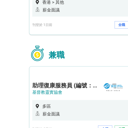
香港 > 其他
薪金面議
刊登於 1日前
全職
兼職
助理復康服務員 (編號：RSD/ARSW/CTE)
基督教靈實協會
多區
薪金面議