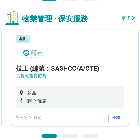
物業管理 · 保安服務
更多
花紅
技工 (編號：SASHCC/A/CTE)
基督教靈實協會
多區
薪金面議
刊登於 4小時前
全職