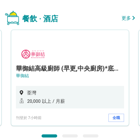
餐飲 · 酒店
更多
華御結高級廚師 (早更,中央廚房)*底薪可達20k* (5天工作週)
華御結
荃灣
20,000 以上 / 月薪
刊登於 7小時前
全職