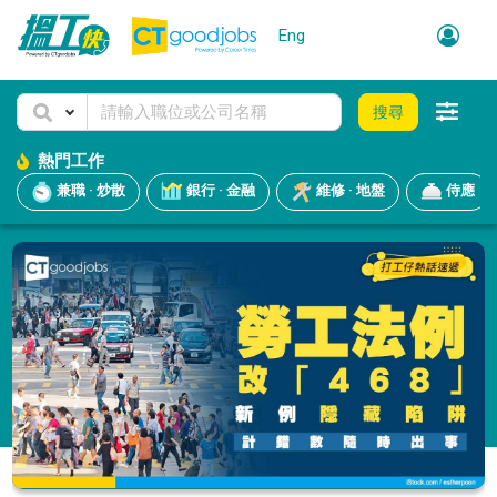
Eng
搜尋
熱門工作
兼職 · 炒散
銀行 · 金融
維修 · 地盤
侍應