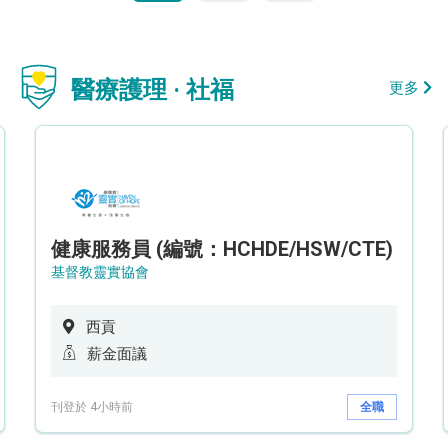
醫療護理 · 社福
更多
健康服務員 (編號：HCHDE/HSW/CTE)
基督教靈實協會
西貢
薪金面議
刊登於 4小時前
全職