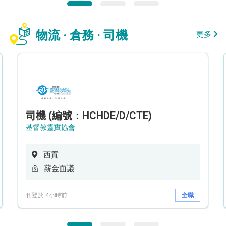
物流 · 倉務 · 司機
更多
司機 (編號：HCHDE/D/CTE)
基督教靈實協會
西貢
薪金面議
刊登於 4小時前
全職