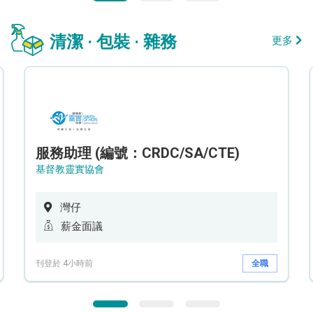
清潔 · 包裝 · 雜務
更多
服務助理 (編號：CRDC/SA/CTE)
基督教靈實協會
灣仔
薪金面議
刊登於 4小時前
全職