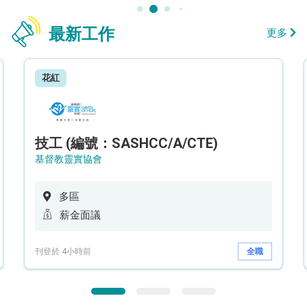
最新工作
更多
花紅
技工 (編號：SASHCC/A/CTE)
基督教靈實協會
多區
薪金面議
刊登於 4小時前
全職