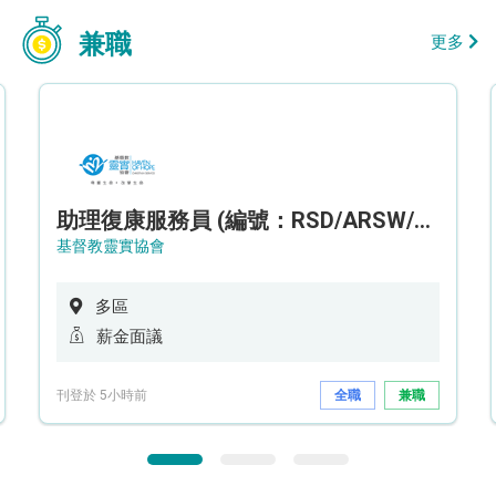
兼職
更多
助理復康服務員 (編號：RSD/ARSW/CTE)
基督教靈實協會
多區
薪金面議
刊登於 5小時前
全職
兼職