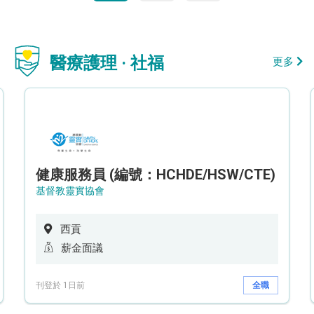
醫療護理 · 社福
更多
健康服務員 (編號：HCHDE/HSW/CTE)
基督教靈實協會
西貢
薪金面議
刊登於 1日前
全職