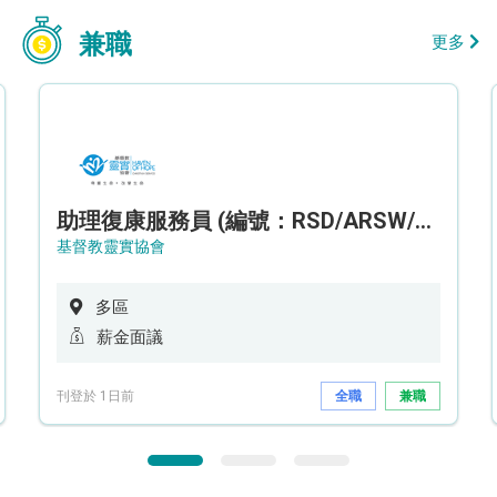
兼職
更多
助理復康服務員 (編號：RSD/ARSW/CTE)
基督教靈實協會
多區
薪金面議
刊登於 1日前
全職
兼職