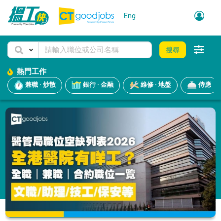
Eng
搜尋
熱門工作
兼職 · 炒散
銀行 · 金融
維修 · 地盤
侍應