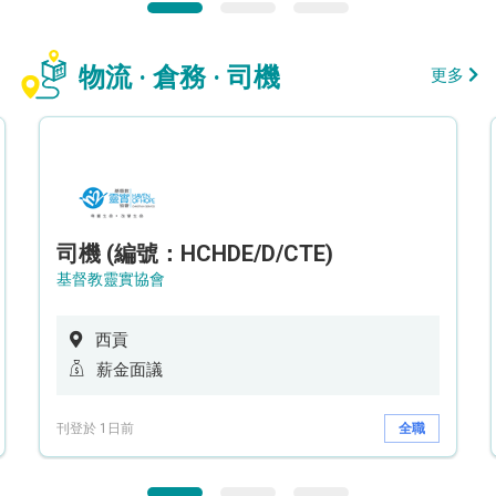
物流 · 倉務 · 司機
更多
司機 (編號：HCHDE/D/CTE)
基督教靈實協會
西貢
薪金面議
刊登於 1日前
全職