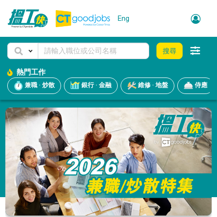
Eng
搜尋
熱門工作
兼職 · 炒散
銀行 · 金融
維修 · 地盤
侍應