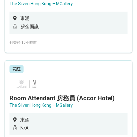
The Silveri Hong Kong – MGallery
東涌
薪金面議
刊登於 10小時前
花紅
Room Attendant 房務員 (Accor Hotel)
The Silveri Hong Kong – MGallery
東涌
N/A