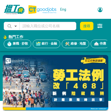
Eng
搜尋
熱門工作
兼職 · 炒散
銀行 · 金融
維修 · 地盤
侍應