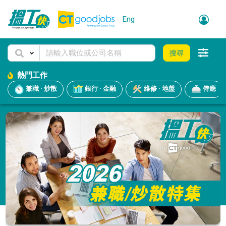
Eng
搜尋
熱門工作
兼職 · 炒散
銀行 · 金融
維修 · 地盤
侍應