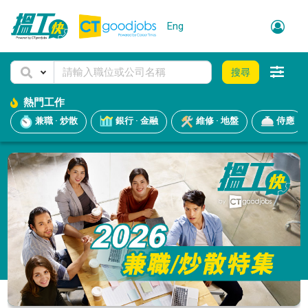
Eng
搜尋
熱門工作
兼職 · 炒散
銀行 · 金融
維修 · 地盤
侍應