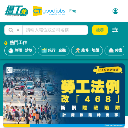
Eng
搜尋
熱門工作
兼職 · 炒散
銀行 · 金融
維修 · 地盤
侍應