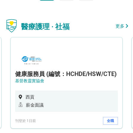
醫療護理 · 社福
更多
健康服務員 (編號：HCHDE/HSW/CTE)
基督教靈實協會
西貢
薪金面議
刊登於 1日前
全職