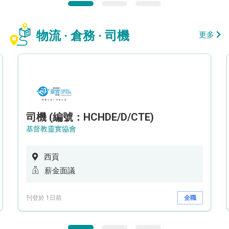
物流 · 倉務 · 司機
更多
司機 (編號：HCHDE/D/CTE)
基督教靈實協會
西貢
薪金面議
刊登於 1日前
全職