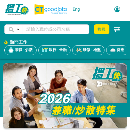
Eng
搜尋
熱門工作
兼職 · 炒散
銀行 · 金融
維修 · 地盤
侍應