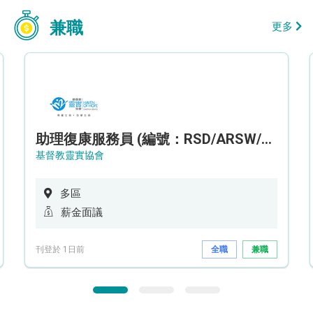
兼職
更多
助理復康服務員 (編號：RSD/ARSW/CTE)
基督教靈實協會
多區
薪金面議
刊登於 1日前
全職
兼職