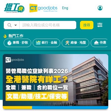
Eng
搜尋
熱門工作
兼職 · 炒散
銀行 · 金融
維修 · 地盤
侍應