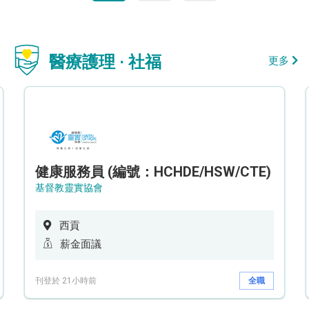
醫療護理 · 社福
更多
健康服務員 (編號：HCHDE/HSW/CTE)
基督教靈實協會
西貢
薪金面議
刊登於 21小時前
全職