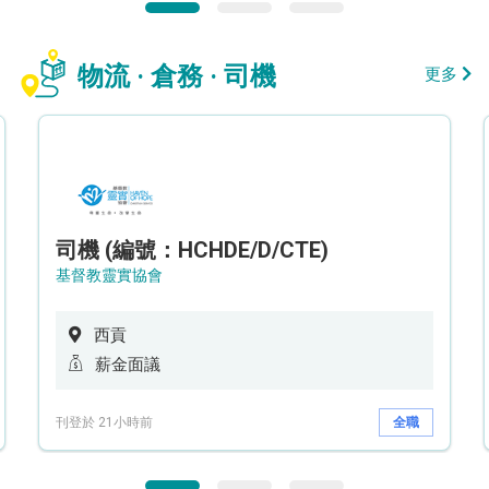
物流 · 倉務 · 司機
更多
司機 (編號：HCHDE/D/CTE)
基督教靈實協會
西貢
薪金面議
刊登於 21小時前
全職