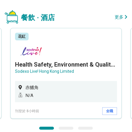
餐飲 · 酒店
更多
花紅
Health Safety, Environment & Quality Assurance Officer (Maternity cover – 5 months contract)
Sodexo Live! Hong Kong Limited
赤鱲角
N/A
刊登於 8小時前
全職