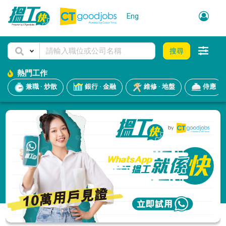
Eng
搜尋
熱門工作
兼職 · 炒散
銀行 · 金融
維修 · 地盤
侍應