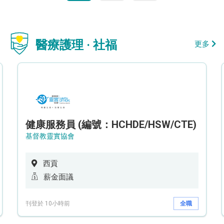
醫療護理 · 社福
更多
健康服務員 (編號：HCHDE/HSW/CTE)
基督教靈實協會
西貢
薪金面議
刊登於 10小時前
全職