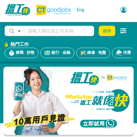
Eng
搜尋
熱門工作
兼職 · 炒散
銀行 · 金融
維修 · 地盤
侍應