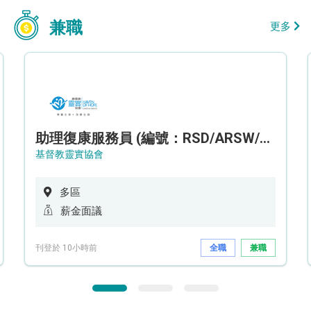
兼職
更多
助理復康服務員 (編號：RSD/ARSW/CTE)
基督教靈實協會
多區
薪金面議
刊登於 10小時前
全職
兼職