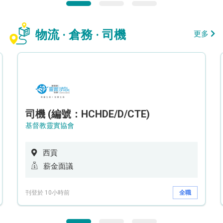
物流 · 倉務 · 司機
更多
司機 (編號：HCHDE/D/CTE)
基督教靈實協會
西貢
薪金面議
刊登於 10小時前
全職